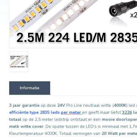
Informatie
3 jaar garantie
op deze
24V
Pro Line neutraal witte (
4000K
) led
efficiënte type 2835 leds
per meter
en geeft maar liefst
3226
l
totaal
op de 2.5 meter ledstrip ontstaat er een
mooie doorlopend
melk witte cover
. De spatie tussen de LED's is minimaal met 1,
Kleurtemperatuur 4000K. Totaal vermogen van
20 Watt per mete