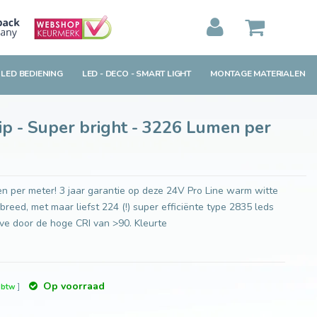
er
Toevoegen aan winkelwagen
MIJN WINKELWAGEN
0
Artikelen)
 LED BEDIENING
LED - DECO - SMART LIGHT
MONTAGE MATERIALEN
BEKIJKEN
BESTELLEN
p - Super bright - 3226 Lumen per
n per meter! 3 jaar garantie op deze 24V Pro Line warm witte
breed, met maar liefst 224 (!) super efficiënte type 2835 leds
ve door de hoge CRI van >90. Kleurte
Op voorraad
. btw
]