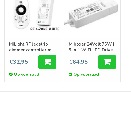
MiLight RF ledstrip
Miboxer 24Volt 75W |
dimmer controller met
5 in 1 WiFi LED Driver
RF remote
WIT/CCT/RGB/RGBW/RGBCCT
€32,95
€64,95
afstandsbediening
Ledstrips
12A
Op voorraad
Op voorraad