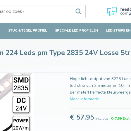
ds pm Type 2835 24V Losse Strip - Super bright - 3226 Lumen per met
L
STUC & TEGEL PROFIEL
SPECIALE LED PROFIELEN
LED STRIPS EN
5m 224 Leds pm Type 2835 24V Losse Stri
Hoge licht output van 3226 Lume
led strip van 2.5 meter en 10mm 
per meter! Perfecte kleurweerga
Meer informatie
€ 57.95
Incl. btw
[
€47,89 Excl