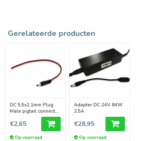
Gerelateerde producten
DC 5,5x2,1mm Plug
Adapter DC 24V 84W
Male pigtail connector
3.5A
15 of 100cm lengte
€2,65
€28,95
Op voorraad
Op voorraad