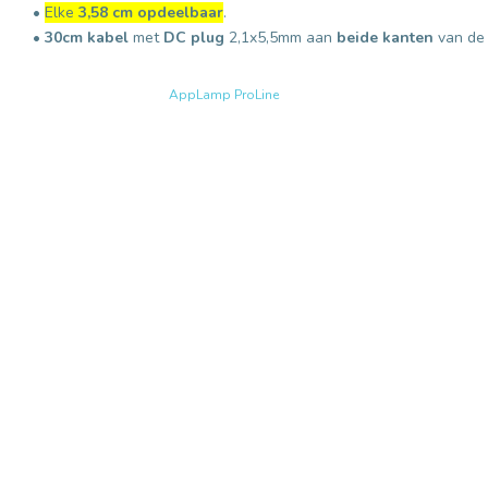
•
Elke
3,58 cm opdeelbaar
.
•
30cm kabel
met
DC plug
2,1x5,5mm aan
beide kanten
van de 
AppLamp ProLine