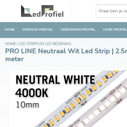
PRO LINE Neutraal Wit Led Strip | 2.5m 224 Le
€57,95
Op voorraad
Incl. btw
HOME
OPBOUW PROFIEL
VERZONKEN PROFIEL
HOEK PROFIE
HOME
/
LED STRIPS EN LED BEDIENING
PRO LINE Neutraal Wit Led Strip | 2.
meter