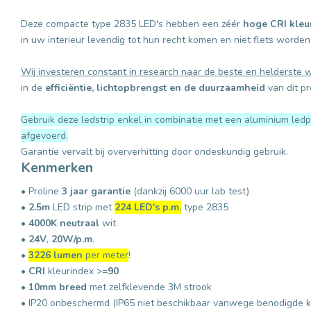
Deze compacte type 2835 LED's hebben een zéér
hoge CRI kleu
in uw interieur levendig tot hun recht komen en niet flets worden
Wij investeren constant in research naar de beste en helderste w
in de
efficiëntie, lichtopbrengst en de duurzaamheid
van dit pr
Gebruik deze ledstrip enkel in combinatie met een aluminium ledp
afgevoerd.
Garantie vervalt bij oververhitting door ondeskundig gebruik.
Kenmerken
• Proline
3 jaar garantie
(dankzij 6000 uur lab test)
•
2.5m
LED strip met
224 LED's p.m.
type 2835
•
4000K neutraal
wit
•
24V
,
20W/p.m
.
•
3226 lumen
per meter
!
•
CRI
kleurindex >=
90
•
10mm breed
met zelfklevende 3M strook
• IP20 onbeschermd (IP65 niet beschikbaar vanwege benodigde k