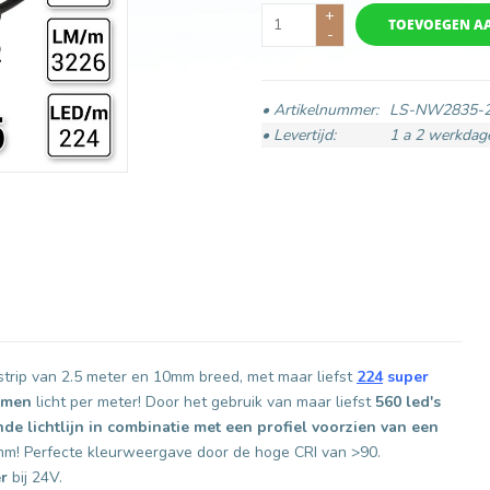
+
TOEVOEGEN A
-
• Artikelnummer:
LS-NW2835-2
• Levertijd:
1 a 2 werkdag
 strip van 2.5 meter en 10mm breed, met maar liefst
224
super
umen
licht per meter! Door het gebruik van maar liefst
560 led's
e lichtlijn in combinatie met een profiel voorzien van een
7mm! Perfecte kleurweergave door de hoge CRI van >90.
r
bij 24V.