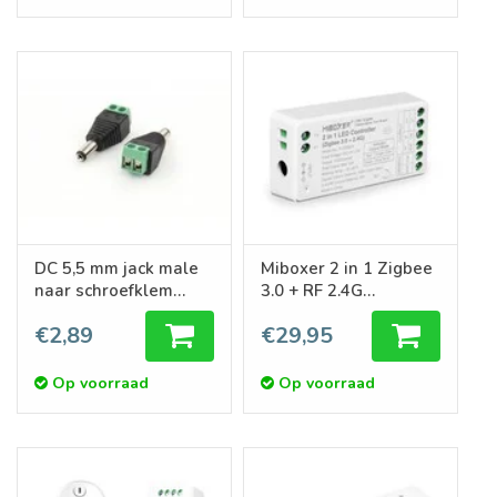
DC 5,5 mm jack male
Miboxer 2 in 1 Zigbee
naar schroefklem
3.0 + RF 2.4G
adapter
Enkelkleur/Dual
€2,89
€29,95
White CCT Dimmer
Controller
Op voorraad
Op voorraad