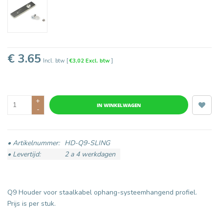
€ 3.65
Incl. btw
[
€3,02 Excl. btw
]
+
IN WINKELWAGEN
-
• Artikelnummer:
HD-Q9-SLING
• Levertijd:
2 a 4 werkdagen
Q9 Houder voor staalkabel ophang-systeemhangend profiel.
Prijs is per stuk.