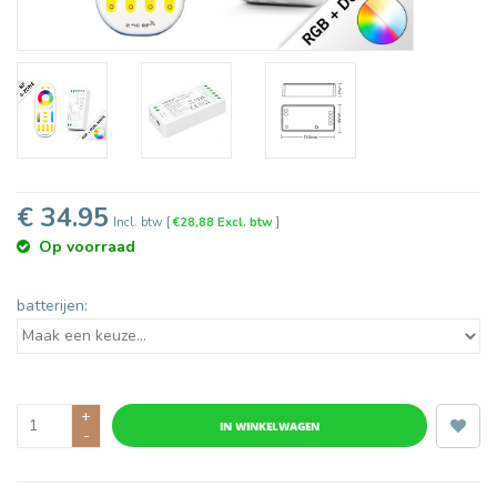
€ 34.95
Incl. btw
[
€28,88 Excl. btw
]
Op voorraad
batterijen:
+
IN WINKELWAGEN
-