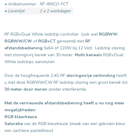
• Artikelnummer:
RF-RMCO-FCT
• Levertijd:
1 a 2 werkdagen
RF RGB+Dual White ledstrip controller (ook wel
RGBWW
,
RGBWW/CW
of
RGB+CT
genoemd) met
RF
afstandsbediening
5x6A of 120W bij 12 Volt. Ledstrip sturing
met storingsvrij bereik van 30 meter.
Multi kanaals
RGB+Dual
White ledstrips aansturen.
Door de hoogfrequente 2.4G RF
storingsvrije verbinding
heeft
u met deze RGBWW/CW RF ledstrip sturing een groot bereik tot
30 meter door muren
zonder interferentie.
Met de vernieuwde afstandsbediening heeft u nu nog meer
mogelijkheden:
RGB
kleurkeuze
Saturatie
van de RGB kleurkeuze (maak van een gekozen kleur
een zachtere pastelkleur)