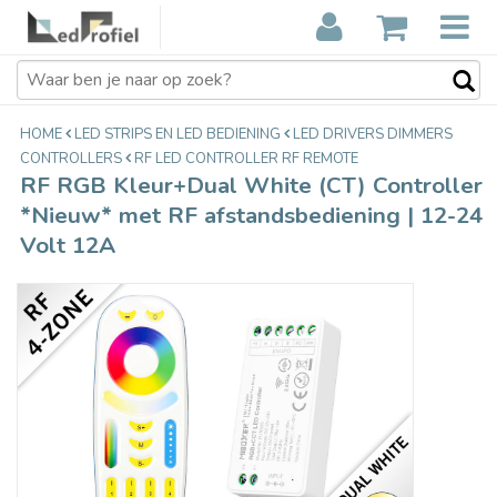
RF RGB Kleur+Dual White (CT)
€34,95
Controller *Nieuw* met RF
Incl. btw
afstandsbediening | 12-24 Volt 12A
HOME
LED STRIPS EN LED BEDIENING
LED DRIVERS DIMMERS
CONTROLLERS
RF LED CONTROLLER RF REMOTE
RF RGB Kleur+Dual White (CT) Controller
*Nieuw* met RF afstandsbediening | 12-24
Volt 12A