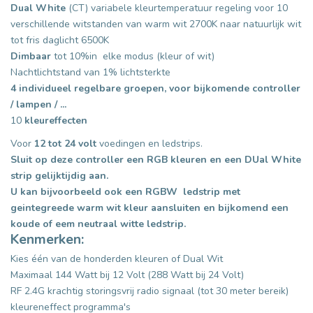
Dual White
(CT) variabele kleurtemperatuur regeling voor 10
verschillende witstanden van warm wit 2700K naar natuurlijk wit
tot fris daglicht 6500K
Dimbaar
tot 10%in elke modus (kleur of wit)
Nachtlichtstand van 1% lichtsterkte
4 individueel regelbare groepen, voor bijkomende controller
/ lampen / ...
10
kleureffecten
Voor
12 tot 24 volt
voedingen en ledstrips.
Sluit op deze controller een RGB kleuren en een DUal White
strip gelijktijdig aan.
U kan bijvoorbeeld ook een RGBW ledstrip met
geintegreede warm wit kleur aansluiten en bijkomend een
koude of eem neutraal witte ledstrip.
Kenmerken:
Kies één van de honderden kleuren of Dual Wit
Maximaal 144 Watt bij 12 Volt (288 Watt bij 24 Volt)
RF 2.4G krachtig storingsvrij radio signaal (tot 30 meter bereik)
kleureneffect programma's