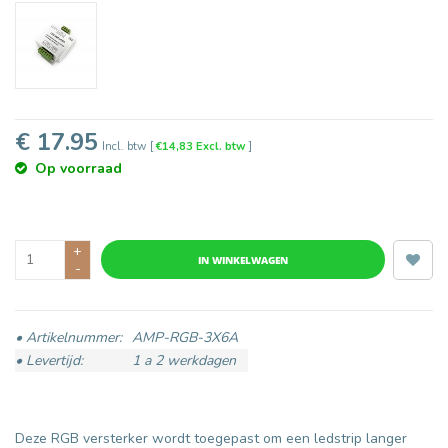
€ 17.95
Incl. btw
[
€14,83 Excl. btw
]
Op voorraad
+
IN WINKELWAGEN
-
• Artikelnummer:
AMP-RGB-3X6A
• Levertijd:
1 a 2 werkdagen
Deze RGB versterker wordt toegepast om een ledstrip langer