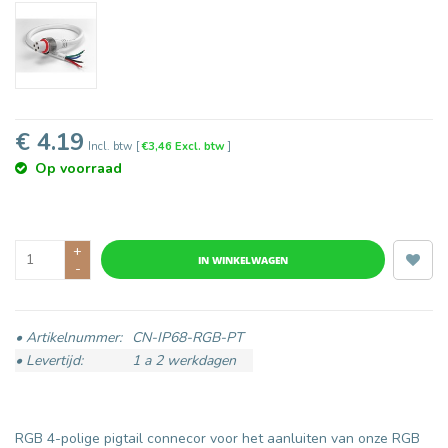
€ 4.19
Incl. btw
[
€3,46 Excl. btw
]
Op voorraad
+
IN WINKELWAGEN
-
• Artikelnummer:
CN-IP68-RGB-PT
• Levertijd:
1 a 2 werkdagen
RGB 4-polige pigtail connecor voor het aanluiten van onze RGB