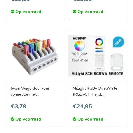
Op voorraad
Op voorraad
6-pin Wago doorvoer
MiLight RGB+ DualWhite
connector met
(RGB+CT) hand
klemcontacten. Geschikt
afstandsbediening, 8-
€3,79
€24,95
voor kabels van 0,08-4mm²
zones, RF, 2xAAA
Op voorraad
Op voorraad