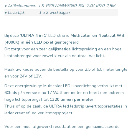
• Artikelnummer:
LS-RGBW/NW5050-60L-24V-IP20-2,5M
• Levertijd:
1 a 2 werkdagen
Bij deze ‘
ULTRA
4 in 1
’ LED strip is
Multicolor en Neutraal Wit
(4000K) in één LED pixel
geïntegreerd.
Dit zorgt voor een zeer gelijkmatige lichtspreiding en een hoge
lichtopbrengst voor zowel kleur als neutraal wit licht.
Maak uw keuze boven de bestelknop voor 2,5 of 5,0 meter lengte
en voor 24V of 12V.
Deze energiezuinige Multicolor LED lijnverlichting verbruikt met
60leds p/m versie max 17 Watt per meter en heeft een extreem
hoge lichtopbrengst tot
1320 lumen per meter.
Thuis of op de zaak, de ULTRA led ledstrip levert topprestaties in
ieder creatief led verlichtingsproject.
Voor een mooi afgewerkt resultaat en een gemaximaliseerde