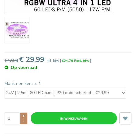
€ 29.99
€42,90
Incl. btw
[
€24,79 Excl. btw
]
Op voorraad
Maak een keuze:
*
+
IN WINKELWAGEN
-