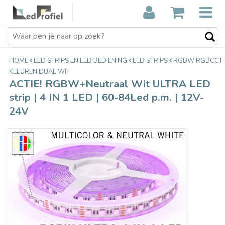
ACTIE! RGBW+Neutraal Wit ULTRA
€29,99
LED strip | 4 IN 1 LED | 60-84Led p.m.
€42,90
Incl. btw
| 12V-24V
HOME
LED STRIPS EN LED BEDIENING
LED STRIPS
RGBW RGBCCT
KLEUREN DUAL WIT
ACTIE! RGBW+Neutraal Wit ULTRA LED
strip | 4 IN 1 LED | 60-84Led p.m. | 12V-
24V