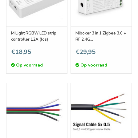
MiLight RGBW LED strip
Miboxer 3 in 1 Zigbee 3.0 +
controller 12A (los)
RF 2.4G
RGB/RGBW/RGB+CCT
€18,95
€29,95
Dimmer Controller
Op voorraad
Op voorraad