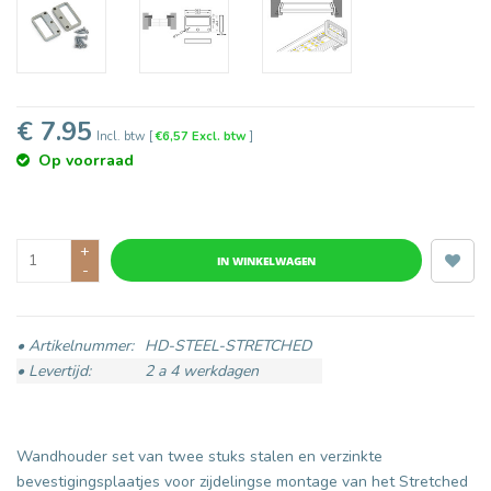
€ 7.95
Incl. btw
[
€6,57 Excl. btw
]
Op voorraad
+
IN WINKELWAGEN
-
• Artikelnummer:
HD-STEEL-STRETCHED
• Levertijd:
2 a 4 werkdagen
Wandhouder set van twee stuks stalen en verzinkte
bevestigingsplaatjes voor zijdelingse montage van het Stretched