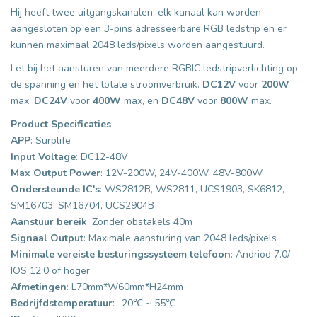
Hij heeft twee uitgangskanalen, elk kanaal kan worden
aangesloten op een 3-pins adresseerbare RGB ledstrip en er
kunnen maximaal 2048 leds/pixels worden aangestuurd.
Let bij het aansturen van meerdere RGBIC ledstripverlichting op
de spanning en het totale stroomverbruik.
DC12V
voor
200
W
max,
DC24V
voor
400
W
max, en
DC48V
voor
800
W
max.
Product Specificaties
APP
: Surplife
Input Voltage
: DC12-48V
Max Output Power
: 12V-200W, 24V-400W, 48V-800W
Ondersteunde IC's
: WS2812B, WS2811, UCS1903, SK6812,
SM16703, SM16704, UCS2904B
Aanstuur bereik
: Zonder obstakels 40m
Signaal Output
: Maximale aansturing van 2048 leds/pixels
Minimale vereiste besturingssysteem telefoon
: Andriod 7.0/
IOS 12.0 of hoger
Afmetingen
: L70mm*W60mm*H24mm
Bedrijfdstemperatuur
: -20℃ ~ 55℃