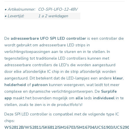
• Artikelnummer:
CO-SPI-UFO-12-48V
• Levertijd:
1 a 2 werkdagen
De
a
dresseerbare
UFO SPI LED controller
is een controller die
wordt gebruikt om adresseerbare LED strips in
verlichtingstoepassingen aan te sturen en in te stellen. In
tegenstelling tot traditionele LED controllers kunnen met
adresseerbare controllers de LED's die worden aangestuurd
door elke afzonderlijke IC chip in de strip afzonderlijk worden
aangestuurd. Dit betekent dat de LED-lampjes een andere
kleur
,
helderheid
of
patroon
kunnen weergeven, wat leidt tot meer
complexe en dynamische verlichtingsontwerpen. De
Surplife
app
maakt het bovendien mogelijk om
alle
leds
individueel
in te
stellen, zoals te zien is in de productfoto's!
Deze SPI LED controller is compatibel met de volgende type IC
chips:
WS2812B/WS2811/SK6812/SM16703/SM16704/UCS1903/UCS29