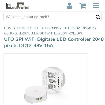
UFO SPI WiFi Digitale LED Controller
€44,95
2048 pixels DC12-48V 15A
Incl. btw
HOME
LED STRIPS EN LED BEDIENING
LED DRIVERS DIMMERS
CONTROLLERS
BLUETOOTH WI FI LED CONTROLLERS
UFO SPI WiFi Digitale LED Controller 2048
pixels DC12-48V 15A