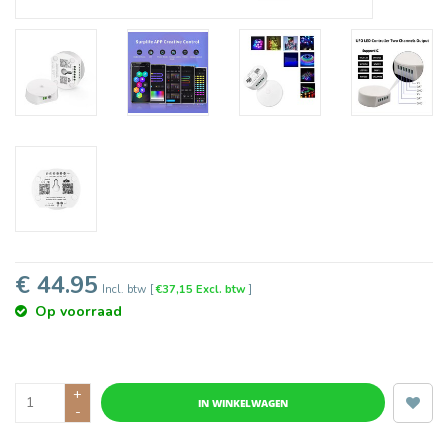
€ 44.95
Incl. btw
[
€37,15 Excl. btw
]
Op voorraad
+
IN WINKELWAGEN
-