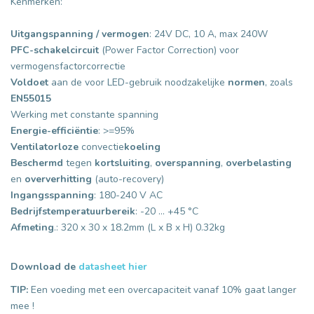
Kenmerken:
Uitgangspanning / vermogen
: 24V DC, 10 A, max 240W
PFC-schakelcircuit
(Power Factor Correction) voor
vermogensfactorcorrectie
Voldoet
aan de voor LED-gebruik noodzakelijke
normen
, zoals
EN55015
Werking met constante spanning
Energie-efficiëntie
: >=95%
Ventilatorloze
convectie
koeling
Beschermd
tegen
kortsluiting
,
overspanning
,
overbelasting
en
oververhitting
(auto-recovery)
Ingangsspanning
: 180-240 V AC
Bedrijfstemperatuurbereik
: -20 ... +45 °C
Afmeting
.: 320 x 30 x 18.2mm (L x B x H) 0.32kg
Download de
datasheet hier
TIP:
Een voeding met een overcapaciteit vanaf 10% gaat langer
mee !