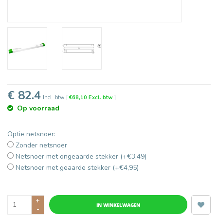
€ 82.4
Incl. btw
[
€68,10 Excl. btw
]
Op voorraad
Optie netsnoer:
Zonder netsnoer
Netsnoer met ongeaarde stekker (+€3,49)
Netsnoer met geaarde stekker (+€4,95)
+
IN WINKELWAGEN
-