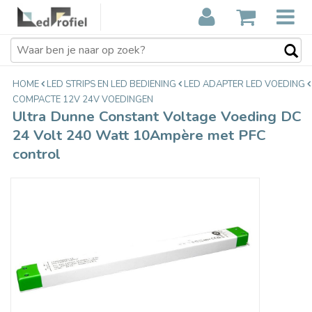
Ultra Dunne Constant Voltage
€82,40
Voeding DC 24 Volt 240 Watt
Incl. btw
10Ampère met PFC control
HOME
LED STRIPS EN LED BEDIENING
LED ADAPTER LED VOEDING
COMPACTE 12V 24V VOEDINGEN
Ultra Dunne Constant Voltage Voeding DC
24 Volt 240 Watt 10Ampère met PFC
control