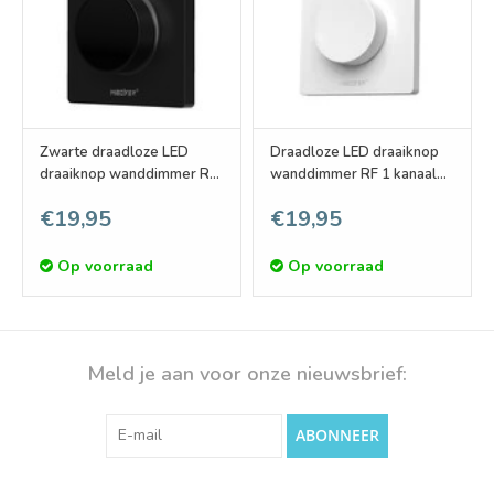
Zwarte draadloze LED
Draadloze LED draaiknop
draaiknop wanddimmer RF
wanddimmer RF 1 kanaal
1 kanaal voor Miboxer
voor Miboxer (triac)
€19,95
€19,95
(triac) dimmer module en
dimmer module en LED
LED controllers
controllers
Op voorraad
Op voorraad
Meld je aan voor onze nieuwsbrief:
ABONNEER