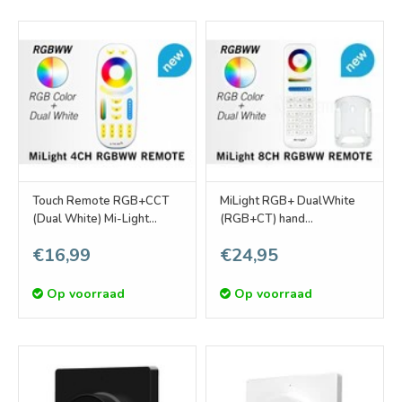
Touch Remote RGB+CCT
MiLight RGB+ DualWhite
(Dual White) Mi-Light
(RGB+CT) hand
RGBWW met 4-kanalen
afstandsbediening, 8-
€16,99
€24,95
zones, RF, 2xAAA
Op voorraad
Op voorraad