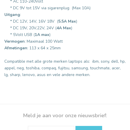
* AC 110-240Volt
* DC 9V tot 15V via sigarenplug (Max 10A)
Uitgang
:
* DC 12V, 14V, 16V 18V (
5.5A Max
)
* DC 19V, 20V,22V, 24V (
4A Max
)
* 5Volt USB (
1A max
)
Vermogen
: Maximaal 100 Watt
Afmetingen
: 113 x 64 x 25mm
Compatible met alle grote merken laptops als: ibm, sony, dell, hp,
appel, neg, toshiba, compaq, fujitsu, samsung, touchmate, acer,
lg, sharp, lenovo, asus en vele andere merken.
Meld je aan voor onze nieuwsbrief: