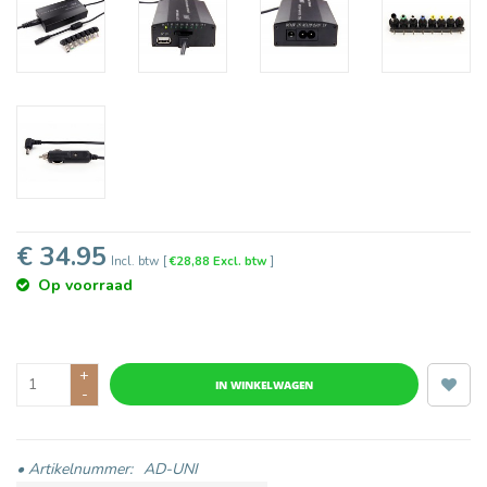
€ 34.95
Incl. btw
[
€28,88 Excl. btw
]
Op voorraad
+
IN WINKELWAGEN
-
• Artikelnummer:
AD-UNI