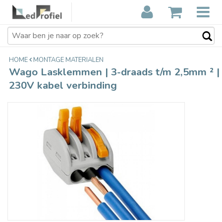
Wago Lasklemmen | 3-draads t/m
€1,20
2,5mm ² | 230V kabel verbinding
Incl. btw
HOME
MONTAGE MATERIALEN
Wago Lasklemmen | 3-draads t/m 2,5mm ² |
230V kabel verbinding