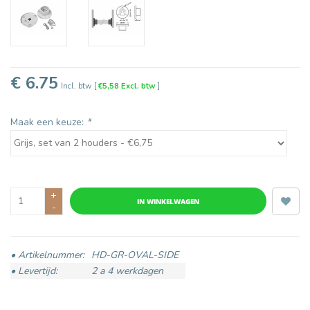
€ 6.75
Incl. btw
[
€5,58 Excl. btw
]
Maak een keuze:
*
+
IN WINKELWAGEN
-
• Artikelnummer:
HD-GR-OVAL-SIDE
• Levertijd:
2 a 4 werkdagen