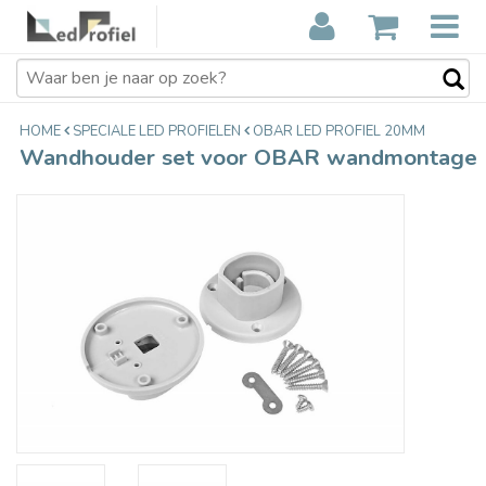
Wandhouder set voor OBAR
€6,75
wandmontage
Incl. btw
HOME
SPECIALE LED PROFIELEN
OBAR LED PROFIEL 20MM
Wandhouder set voor OBAR wandmontage