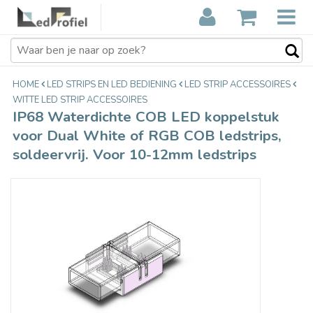
IP68 Waterdichte COB LED
€3,89
koppelstuk voor Dual White of RGB
Incl. btw
COB ledstrips, soldeervrij. Voor 10-
12mm ledstrips
HOME
LED STRIPS EN LED BEDIENING
LED STRIP ACCESSOIRES
WITTE LED STRIP ACCESSOIRES
IP68 Waterdichte COB LED koppelstuk
voor Dual White of RGB COB ledstrips,
soldeervrij. Voor 10-12mm ledstrips