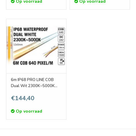
Op voorraad
Op voorraad
6m IP68 PRO LINE COB
Dual Wit 2300K~5000K
CCT Led Strip | COB 640
€144,40
Pixels pm 24V - Losse
Strip
Op voorraad