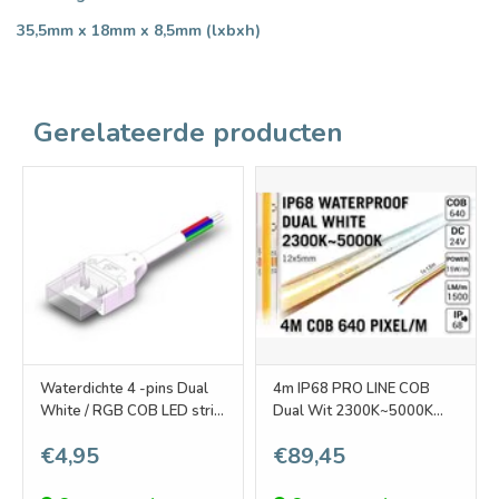
35,5mm x 18mm x 8,5mm (lxbxh)
Gerelateerde producten
Waterdichte 4 -pins Dual
4m IP68 PRO LINE COB
White / RGB COB LED strip
Dual Wit 2300K~5000K
connector soldeervrije
CCT Led Strip | COB 640
€4,95
€89,45
voor 10-12mm ledstrips
Pixels pm 24V - Losse
Strip