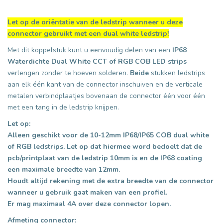
Let op de oriëntatie van de ledstrip wanneer u deze
connector gebruikt met een dual white ledstrip!
Met dit koppelstuk kunt u eenvoudig delen van een
IP68
Waterdichte Dual White CCT of RGB COB LED strips
verlengen zonder te hoeven solderen.
Beide
stukken ledstrips
aan elk één kant van de connector inschuiven en de verticale
metalen verbindplaatjes bovenaan de connector één voor één
met een tang in de ledstrip knijpen.
Let op:
Alleen geschikt voor de 10-12mm IP68/IP65 COB dual white
of RGB ledstrips. Let op dat hiermee word bedoelt dat de
pcb/printplaat van de ledstrip 10mm is en de IP68 coating
een maximale breedte van 12mm.
Houdt altijd rekening met de extra breedte van de connector
wanneer u gebruik gaat maken van een profiel.
Er mag maximaal 4A over deze connector lopen.
Afmeting connector: