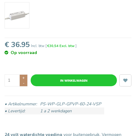
€ 36.95
Incl. btw
[
€30,54 Excl. btw
]
Op voorraad
+
IN WINKELWAGEN
-
• Artikelnummer:
PS-WP-GLP-GPVP-60-24-VSP
• Levertijd:
1 a 2 werkdagen
24 volt waterdichte voeding
voor buitengebruik. Vermogen