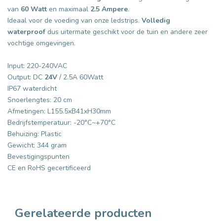
van
60 Watt
en maximaal
2.5 Ampere
.
Ideaal voor de voeding van onze ledstrips.
Volledig
waterproof
dus uitermate geschikt voor de tuin en andere zeer
vochtige omgevingen.
Input: 220-240VAC
Output: DC
24V
/ 2.5A 60Watt
IP67 waterdicht
Snoerlengtes: 20 cm
Afmetingen: L155.5xB41xH30mm
Bedrijfstemperatuur: -20°C~+70°C
Behuizing: Plastic
Gewicht: 344 gram
Bevestigingspunten
CE en RoHS gecertificeerd
Gerelateerde producten