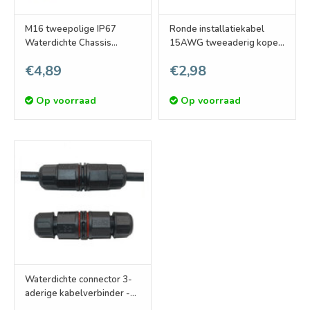
M16 tweepolige IP67
Ronde installatiekabel
Waterdichte Chassis
15AWG tweeaderig koper,
Connector Male
Cu 2x1.5 mm2
€4,89
€2,98
Op voorraad
Op voorraad
Waterdichte connector 3-
aderige kabelverbinder -
soldeervrij IP68