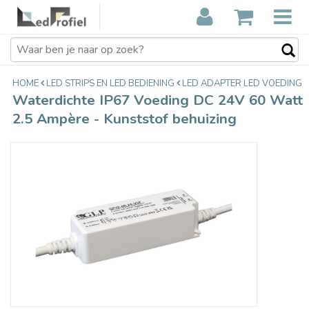
Waterdichte IP67 Voeding DC 24V
€36,95
60 Watt 2.5 Ampère - Kunststof
Incl. btw
behuizing
HOME
LED STRIPS EN LED BEDIENING
LED ADAPTER LED VOEDING
Waterdichte IP67 Voeding DC 24V 60 Watt
2.5 Ampère - Kunststof behuizing