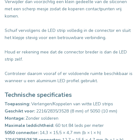
Verwijder dan voorzichtig een klein gedeelte van de siliconen
met een scherp mesje zodat de koperen contactpunten vrij
komen.
Schuif vervolgens de LED strip volledig in de connector en sluit
het klepje stevig voor een betrouwbare verbinding.
Houd er rekening mee dat de connector breder is dan de LED
strip zelf.
Controleer daarom vooraf of er voldoende ruimte beschikbaar is
wanneer u een aluminium LED profiel gebruikt.
Technische specificaties
Toepassing:
Verlengen/Koppelen van witte LED strips
Geschikt voor:
2216/2835/3528 (8 mm) of 5050 (10 mm)
Montage:
Zonder solderen
Maximale leddichtheid:
60 tot 84 leds per meter
5050 connector:
14,3 × 15,5 × 4,7 mm (b × l × h)
2216/2835/3528 connector:
12,7 × 15,5 × 4,7 mm (b × l × h)