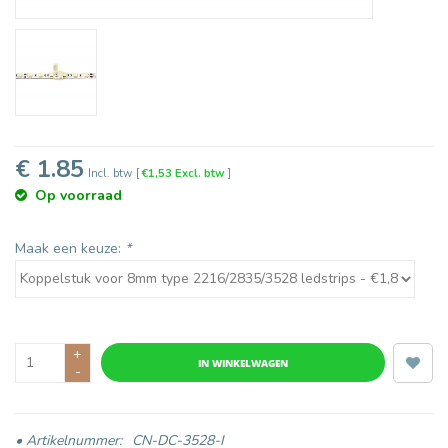
€ 1.85
Incl. btw
[
€1,53 Excl. btw
]
Op voorraad
Maak een keuze:
*
+
IN WINKELWAGEN
-
• Artikelnummer:
CN-DC-3528-I