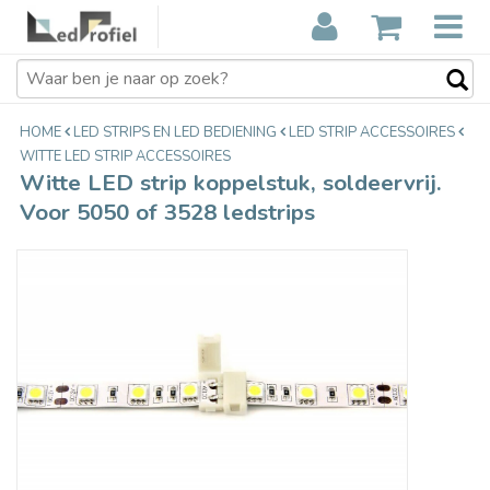
Witte LED strip koppelstuk,
€1,85
soldeervrij. Voor 5050 of 3528
Incl. btw
ledstrips
HOME
LED STRIPS EN LED BEDIENING
LED STRIP ACCESSOIRES
WITTE LED STRIP ACCESSOIRES
Witte LED strip koppelstuk, soldeervrij.
Voor 5050 of 3528 ledstrips