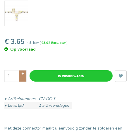
€ 3.65
Incl. btw
[
€3,02 Excl. btw
]
Op voorraad
+
IN WINKELWAGEN
-
• Artikelnummer:
CN-DC-T
• Levertijd:
1 a 2 werkdagen
Met deze connector maakt u eenvoudig zonder te solderen een