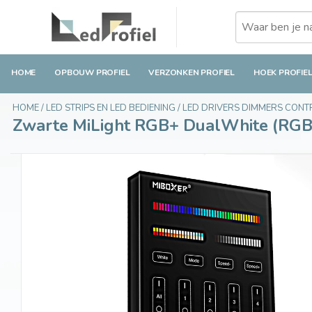
Zwarte MiLight RGB+ DualWhite (RGB+CT) To
€26,95
Op voorraad
Incl. btw
HOME
OPBOUW PROFIEL
VERZONKEN PROFIEL
HOEK PROFIE
HOME
/
LED STRIPS EN LED BEDIENING
/
LED DRIVERS DIMMERS CON
Zwarte MiLight RGB+ DualWhite (RGB