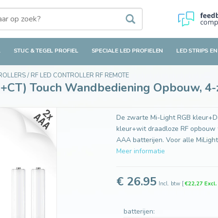
uch Wandbediening Opbouw, 4-zones, RF, 2xAAA
L
STUC & TEGEL PROFIEL
SPECIALE LED PROFIELEN
LED STRIPS EN
TROLLERS
/
RF LED CONTROLLER RF REMOTE
+CT) Touch Wandbediening Opbouw, 4-
De zwarte Mi-Light RGB kleur
kleur+wit draadloze RF opbouw 
AAA batterijen. Voor alle MiLig
Meer informatie
€ 26.95
Incl. btw
[
€22,27 Excl
batterijen: