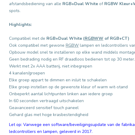
afstandsbediening van alle
RGB+Dual White
of
RGBW
Kleur+
spots.
Highlights:
Compatibel met de
RGB+Dual White (
RGBWW
of RGB+CT)
Ook compatibel met gewone
RGBW
lampen en ledcontrollers va
Opbouw model snel te installeren op elke wand middels montag
Geen bedrading nodig en RF draadloos bedienen tot op 30 meter.
Werkt met 2x AAA batterij, niet inbegrepen
4 kanalen/groepen
Elke groep appart te dimmen en in/uit te schakelen
Elke groep instellen op de gewenste kleur of warm wit-stand
Onbeperkt aantal lichtpunten linken aan iedere groep
In 60 seconden vertraagd uitschakelen
Geavanceerd sensitief touch paneel
Gehard glas met hoge
krasbestendigheid
Let op: Vanwege een software/beveiligingsupdate van de fabrikan
ledcontrollers en lampen, geleverd in 2017.