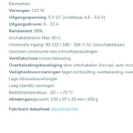
Kenmerken:
Vermogen
: 110 W
Uitgangsspanning
: 5 V DC (instelbaar 4,5 - 5,5 V)
Uitgangsstroom
: 0 - 22 A
Rendement
: 88%
Inschakelstroom: Max. 60 A
Universele ingang: 90-132 / 180 - 264 V AC (omschakelbaar)
Gesloten constructie met schroefaansluitingen
Ventilatorloze
convectiekoeling
Overbelastingsbeveiliging
door uitschakelen (hiccup), auto rec
Veiligheidsvoorzieningen
tegen kortsluiting, overbelasting, ov
Lage inbouwbouwhoogte
Laag standby vermogen
Bedrijfstemperatuur: -20 ~ +70 °C
Afmetingen
/gewicht: 159 x 97 x 30 mm / 450 g
Fabrikant datasheet
:
download hier