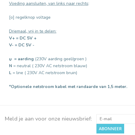
Voeding aansluiten, van links naar rechts
:
[o] regelknop voltage
Driemaal, vrij in te delen:
V+ = DC 5V +
V-
=
DC 5V -
џ = aarding
(230V aarding geel/groen )
N
= neutral ( 230V AC netstroom blauw)
L
= line ( 230V AC netstroom bruin)
*Optionele netstroom kabel met randaarde van 1,5 meter.
Meld je aan voor onze nieuwsbrief:
ABONNEER