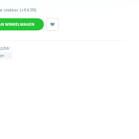
e stekker (+€4,95)
AN WINKELWAGEN
110W
en