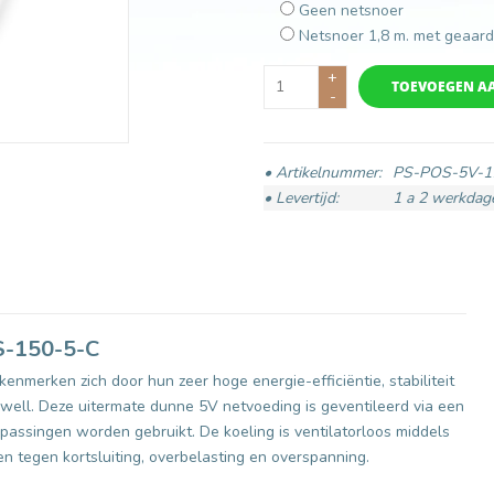
Geen netsnoer
Netsnoer 1,8 m. met geaard
+
TOEVOEGEN A
-
• Artikelnummer:
PS-POS-5V-
• Levertijd:
1 a 2 werkdag
S-150-5-C
nmerken zich door hun zeer hoge energie-efficiëntie, stabiliteit
ll. Deze uitermate dunne 5V netvoeding is geventileerd via een
assingen worden gebruikt. De koeling is ventilatorloos middels
en tegen kortsluiting, overbelasting en overspanning.