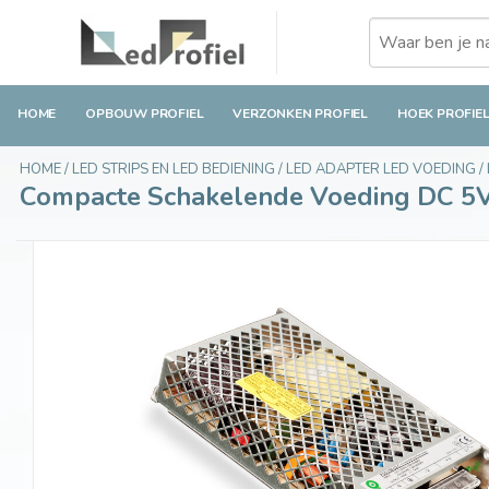
Compacte Schakelende Voeding DC 5V 110Wa
€38,90
Op voorraad
Incl. btw
HOME
OPBOUW PROFIEL
VERZONKEN PROFIEL
HOEK PROFIE
HOME
/
LED STRIPS EN LED BEDIENING
/
LED ADAPTER LED VOEDING
/
Compacte Schakelende Voeding DC 5