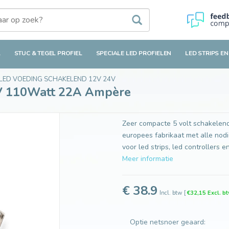
tt 22A Ampère
L
STUC & TEGEL PROFIEL
SPECIALE LED PROFIELEN
LED STRIPS EN
LED VOEDING SCHAKELEND 12V 24V
V 110Watt 22A Ampère
Zeer compacte 5 volt schakelend
europees fabrikaat met alle nodi
voor led strips, led controllers
Meer informatie
€ 38.9
Incl. btw
[
€32,15 Excl. b
Optie netsnoer geaard: