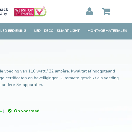
Toevoegen aan winkelwagen
MIJN WINKELWAGEN
0
Artikelen)
 LED BEDIENING
LED - DECO - SMART LIGHT
MONTAGE MATERIALEN
BEKIJKEN
BESTELLEN
e voeding van 110 watt / 22 ampère. Kwalitatief hoogstaand
ge certificaten en beveiligingen. Uitermate geschikt als voeding
 en andere 5V apparaten.
Op voorraad
tw
]