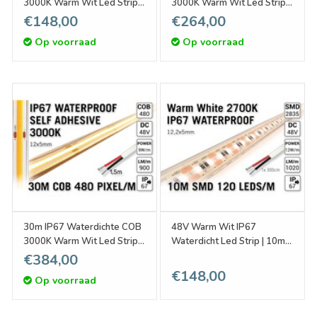
3000K Warm Wit Led Strip |
3000K Warm Wit Led Strip |
10W pm 48V | 480 pixels
10W pm 48V | 480 pixels
€148,00
€264,00
pm - Zelfklevend
pm - Zelfklevend
Op voorraad
Op voorraad
30m IP67 Waterdichte COB
48V Warm Wit IP67
3000K Warm Wit Led Strip |
Waterdicht Led Strip | 10m
10W pm 48V | 480 pixels
120 Leds pm Type 2835
€384,00
pm - Zelfklevend
Losse Strip
€148,00
Op voorraad