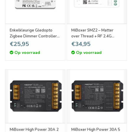
Enkelkleurige Gledopto
MiBoxer SMZ2 – Matter
Zigbee Dimmer Controller
over Thread + RF 2.4G
GL-C-009P | 12-54 Volt
Enkelkleur/Dual White CCT
€25,95
€34,95
270W
Dimmer LED Controller (2-
Op voorraad
Op voorraad
in-1)
MiBoxer High Power 30A 2
MiBoxer High Power 30A 5