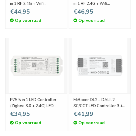
in 1 RF 2.4G + Wifi
in 1 RF 2.4G + Wifi
Enkelkleur/Dual White CCT
Enkelkleur/Dual
€44,95
€46,95
Dimmer Controller |12-48V
White/RGB/RGBW/RGBCCT
Op voorraad
Op voorraad
Dimmer Controller |12-48V
PZ5 5 in 1 LED Controller
MiBoxer DL2 – DALI-2
(Zigbee 3.0 + 2.4G) LED
SC/CCT LED Controller 3-in-
Strip Controller 12-48V,
1 DT8 | 2x10A
€34,95
€41,99
20A (los)
Op voorraad
Op voorraad