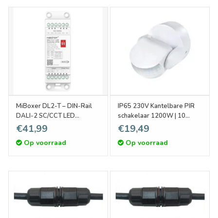
MiBoxer DL2-T – DIN-Rail
IP65 230V Kantelbare PIR
DALI-2 SC/CCT LED
schakelaar 1200W | 10
Controller 3in1 DT8 | 2x10A
~900sec | 12m - Wit
€41,99
€19,49
Op voorraad
Op voorraad