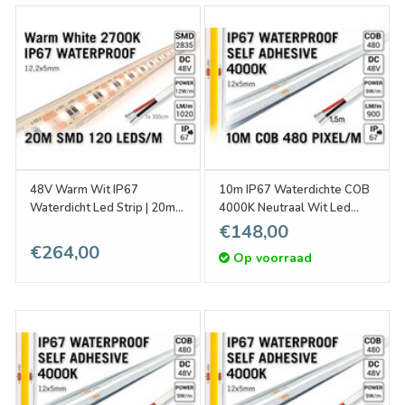
48V Warm Wit IP67
10m IP67 Waterdichte COB
Waterdicht Led Strip | 20m
4000K Neutraal Wit Led
120 Leds pm Type 2835
Strip | 10W pm 48V | 480
€148,00
Losse Strip
pixels pm - Zelfklevend
€264,00
Op voorraad