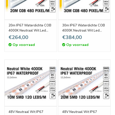
20m IP67 Waterdichte COB
30m IP67 Waterdichte COB
4000K Neutraal Wit Led
4000K Neutraal Wit Led
Strip | 10W pm 48V | 480
Strip | 10W pm 48V | 480
€264,00
€384,00
pixels pm - Zelfklevend
pixels pm - Zelfklevend
Op voorraad
Op voorraad
48V Neutraal Wit IP67
48V Neutraal Wit IP67