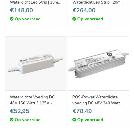
Waterdicht Led Strip | 10m
Waterdicht Led Strip | 20m
120 Leds pm Type 2835
120 Leds pm Type 2835
€148,00
€264,00
Losse Strip
Losse Strip
Op voorraad
Op voorraad
Waterdichte Voeding DC
POS-Power Waterdichte
48V 150 Watt 3.125A -
voeding DC 48V 240 Watt
Kunststof
5A
€52,95
€78,49
Op voorraad
Op voorraad