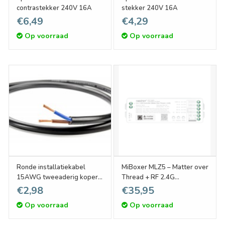
contrastekker 240V 16A
stekker 240V 16A
€6,49
€4,29
Op voorraad
Op voorraad
Ronde installatiekabel
MiBoxer MLZ5 – Matter over
15AWG tweeaderig koper,
Thread + RF 2.4G
Cu 2x1.5 mm2
SC/CCT/RGB(W)(W) LED
€2,98
€35,95
Controller (5-in-1) | 12V-
Op voorraad
Op voorraad
48V 15A