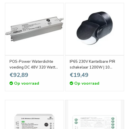
POS-Power Waterdichte
IP65 230V Kantelbare PIR
voeding DC 48V 320 Watt
schakelaar 1200W | 10
6.67A
~900sec | 12m - Zwart
€92,89
€19,49
Op voorraad
Op voorraad