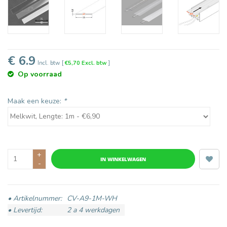
€ 6.9
Incl. btw
[
€5,70 Excl. btw
]
Op voorraad
Maak een keuze:
*
+
IN WINKELWAGEN
-
• Artikelnummer:
CV-A9-1M-WH
• Levertijd:
2 a 4 werkdagen