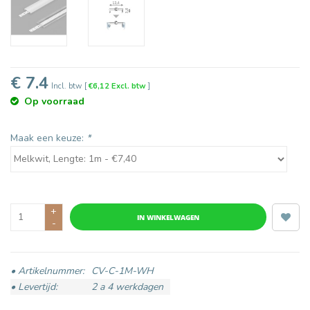
€ 7.4
Incl. btw
[
€6,12 Excl. btw
]
Op voorraad
Maak een keuze:
*
+
IN WINKELWAGEN
-
• Artikelnummer:
CV-C-1M-WH
• Levertijd:
2 a 4 werkdagen