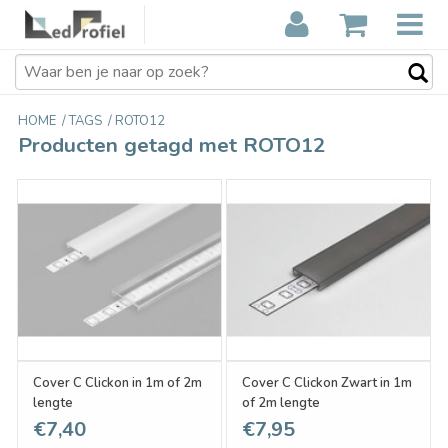
HOME
/
TAGS
/
ROTO12
Producten getagd met ROTO12
Cover C Clickon in 1m of 2m
Cover C Clickon Zwart in 1m
lengte
of 2m lengte
€7,40
€7,95