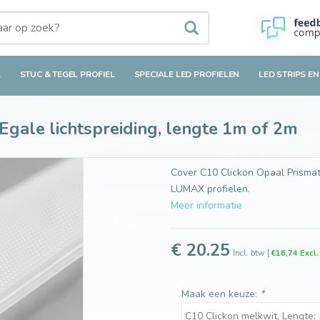
chtspreiding, lengte 1m of 2m
L
STUC & TEGEL PROFIEL
SPECIALE LED PROFIELEN
LED STRIPS EN
Egale lichtspreiding, lengte 1m of 2m
Cover C10 Clickon Opaal Prismati
LUMAX profielen.
Meer informatie
€ 20.25
Incl. btw
[
€16,74 Excl
Maak een keuze:
*