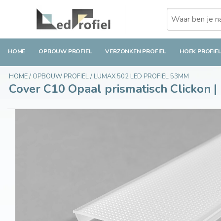
Cover C10 Opaal prismatisch Clickon | Egale li
€20,25
Op voorraad
Incl. btw
HOME
OPBOUW PROFIEL
VERZONKEN PROFIEL
HOEK PROFIE
HOME
/
OPBOUW PROFIEL
/
LUMAX 502 LED PROFIEL 53MM
Cover C10 Opaal prismatisch Clickon | 