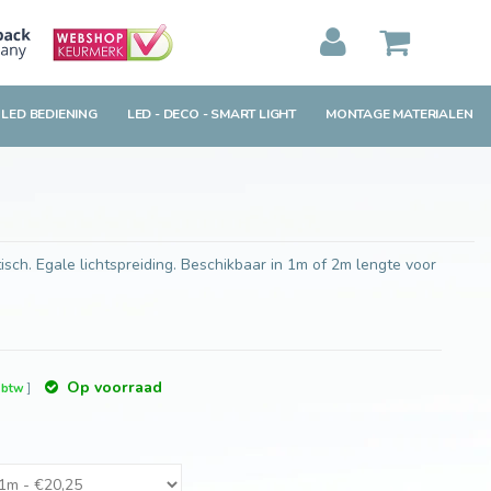
Toevoegen aan winkelwagen
MIJN WINKELWAGEN
0
Artikelen)
 LED BEDIENING
LED - DECO - SMART LIGHT
MONTAGE MATERIALEN
BEKIJKEN
BESTELLEN
sch. Egale lichtspreiding. Beschikbaar in 1m of 2m lengte voor
Op voorraad
. btw
]