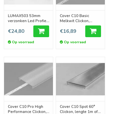
LUMAX503 53mm
Cover C10 Basic
verzonken Led Profiel
Melkwit Clickon,
1m-2m
lengte 1m of 2m
€24,80
€16,89
Op voorraad
Op voorraad
Cover C10 Pro High
Cover C10 Spot 60°
Performance Clickon,
Clickon, lengte 1m of