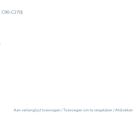
en C90-C270)
s
Aan verlanglijst toevoegen
/
Toevoegen om te vergelijken
/
Afdrukken