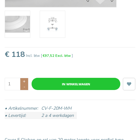
€ 118
Incl. btw
[
€97,52 Excl. btw
]
+
IN WINKELWAGEN
-
• Artikelnummer:
CV-F-20M-WH
• Levertijd:
2 a 4 werkdagen
Cover F Clickon op rol van 20 meter lengte voor profiel type