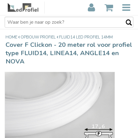
Cover F Clickon - 20 meter rol voor
€118,00
profiel type FLUID14, LINEA14,
Incl. btw
ANGLE14 en NOVA
HOME
OPBOUW PROFIEL
FLUID14 LED PROFIEL 14MM
Cover F Clickon - 20 meter rol voor profiel
type FLUID14, LINEA14, ANGLE14 en
NOVA