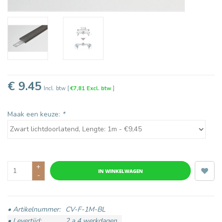
€ 9.45
Incl. btw
[
€7,81 Excl. btw
]
Maak een keuze:
*
+
IN WINKELWAGEN
-
• Artikelnummer:
CV-F-1M-BL
• Levertijd:
2 a 4 werkdagen