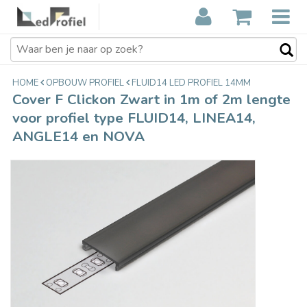
Cover F Clickon Zwart in 1m of 2m
€9,45
lengte voor profiel type FLUID14,
Incl. btw
LINEA14, ANGLE14 en NOVA
HOME
OPBOUW PROFIEL
FLUID14 LED PROFIEL 14MM
Cover F Clickon Zwart in 1m of 2m lengte
voor profiel type FLUID14, LINEA14,
ANGLE14 en NOVA