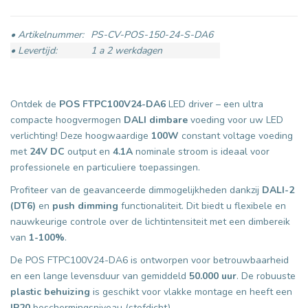
• Artikelnummer:
PS-CV-POS-150-24-S-DA6
• Levertijd:
1 a 2 werkdagen
Ontdek de
POS FTPC100V24-DA6
LED driver – een ultra
compacte hoogvermogen
DALI dimbare
voeding voor uw LED
verlichting! Deze hoogwaardige
100W
constant voltage voeding
met
24V DC
output en
4.1A
nominale stroom is ideaal voor
professionele en particuliere toepassingen.
Profiteer van de geavanceerde dimmogelijkheden dankzij
DALI-2
(DT6)
en
push dimming
functionaliteit. Dit biedt u flexibele en
nauwkeurige controle over de lichtintensiteit met een dimbereik
van
1-100%
.
De POS FTPC100V24-DA6 is ontworpen voor betrouwbaarheid
en een lange levensduur van gemiddeld
50.000 uur
. De robuuste
plastic behuizing
is geschikt voor vlakke montage en heeft een
IP20
beschermingsniveau (stofdicht).