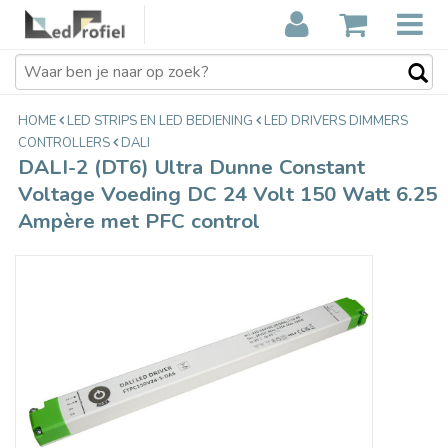
DALI-2 (DT6) Ultra Dunne Constant
€86,99
Voltage Voeding DC 24 Volt 150
Incl. btw
Watt 6.25 Ampère met PFC control
HOME
LED STRIPS EN LED BEDIENING
LED DRIVERS DIMMERS
CONTROLLERS
DALI
DALI-2 (DT6) Ultra Dunne Constant
Voltage Voeding DC 24 Volt 150 Watt 6.25
Ampère met PFC control