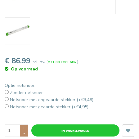
€ 86.99
Incl. btw
[
€71,89 Excl. btw
]
Op voorraad
Optie netsnoer:
Zonder netsnoer
Netsnoer met ongeaarde stekker (+€3,49)
Netsnoer met geaarde stekker (+€4,95)
+
IN WINKELWAGEN
-