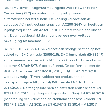
Deze LED driver is uitgerust met
ingebouwde Power Factor
Correction (PFC)
en protectie tegen piekspanning met
automatische herstel functie. De voeding voldoet aan de
Europese AC input voltage range van
AC200-264V
en heeft een
ingangsfrequentie van
47 tot 63Hz
. De protectie/isolatie klasse
is II. Daarnaast beschikt de driver over een
over voltage
beveiliging
tot maximaal 36V.
De POS FTPC240V24-DA6 voldoet aan strenge normen op het
gebied van
EMC emissie (EN55015)
,
EMC immuniteit (EN61547)
en
harmonische stroom (EN61000-3-2 Class C)
. Bovendien is
de driver
CE/RoHS/TÜV
gecertificeerd. De conformiteit met de
ROHS Directieven 2011/65/UE, 2015/863/UE, 2017/2102/UE
wordt bevestigd. Tevens voldoet het product aan de
Laagspanningsrichtlijn 2014/35/UE
en de
EMC Richtlijn
2014/30/UE
. De toegepaste normen omvatten onder andere
EN
62321-3-1:2014
(bepaling van bepaalde stoffen),
EN 62493:2015
(beoordeling van verlichting en elektromagnetische velden),
EN
61347-1:2015 + A1:2021
en
EN 61347-2-13:2014 + A1:2017