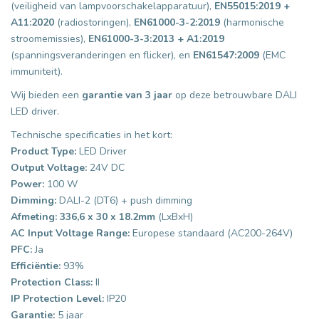
(veiligheid van lampvoorschakelapparatuur),
EN55015:2019 +
A11:2020
(radiostoringen),
EN61000-3-2:2019
(harmonische
stroomemissies),
EN61000-3-3:2013 + A1:2019
(spanningsveranderingen en flicker), en
EN61547:2009
(EMC
immuniteit).
Wij bieden een
garantie van 3 jaar
op deze betrouwbare DALI
LED driver.
Technische specificaties in het kort:
Product Type:
LED Driver
Output Voltage:
24V DC
Power:
100 W
Dimming:
DALI-2 (DT6) + push dimming
Afmeting: 336,6 x 30 x 18.2mm
(LxBxH)
AC Input Voltage Range:
Europese standaard (AC200-264V)
PFC:
Ja
Efficiëntie:
93%
Protection Class:
II
IP Protection Level:
IP20
Garantie:
5 jaar