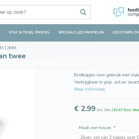
L
STUC & TEGEL PROFIEL
SPECIALE LED PROFIELEN
LED STRIPS EN
MM 12MM
van twee
Eindkapjes voor gebruik met vlakk
Verkrijgbaar in grijs, wit en zwart
Meer informatie
€ 2.99
Incl. btw
[
€2,47 Excl. bt
Maak een keuze:
*