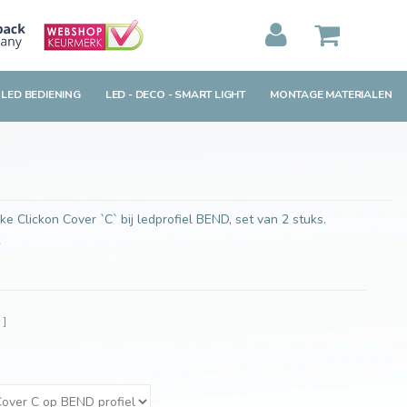
Toevoegen aan winkelwagen
MIJN WINKELWAGEN
0
Artikelen)
 LED BEDIENING
LED - DECO - SMART LIGHT
MONTAGE MATERIALEN
BEKIJKEN
BESTELLEN
e Clickon Cover `C` bij ledprofiel BEND, set van 2 stuks.
w
]