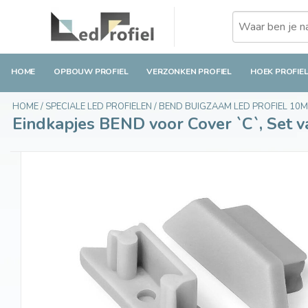
Eindkapjes BEND voor Cover `C`, Set van twee
€2,99
Incl. btw
HOME
OPBOUW PROFIEL
VERZONKEN PROFIEL
HOEK PROFIE
HOME
/
SPECIALE LED PROFIELEN
/
BEND BUIGZAAM LED PROFIEL 10
Eindkapjes BEND voor Cover `C`, Set 