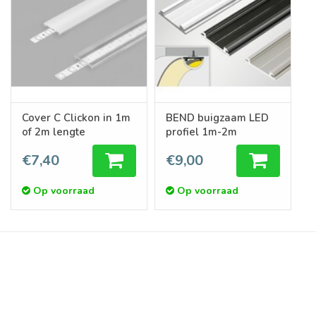
Cover C Clickon in 1m
BEND buigzaam LED
of 2m lengte
profiel 1m-2m
€7,40
€9,00
Op voorraad
Op voorraad