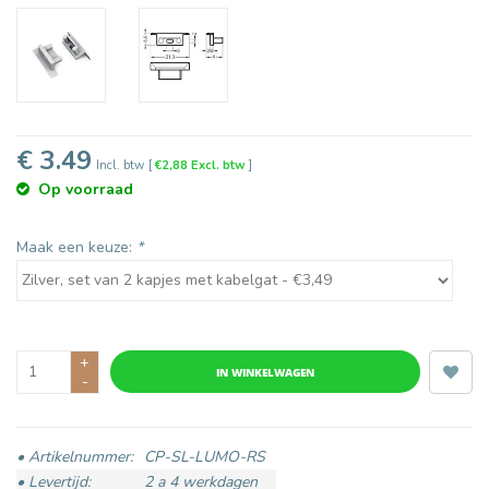
€ 3.49
Incl. btw
[
€2,88 Excl. btw
]
Op voorraad
Maak een keuze:
*
+
IN WINKELWAGEN
-
• Artikelnummer:
CP-SL-LUMO-RS
• Levertijd:
2 a 4 werkdagen