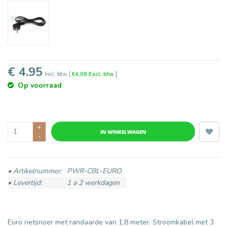
€ 4.95
Incl. btw
[
€4,09 Excl. btw
]
Op voorraad
+
IN WINKELWAGEN
-
• Artikelnummer:
PWR-CBL-EURO
• Levertijd:
1 a 2 werkdagen
Euro netsnoer met randaarde van 1,8 meter. Stroomkabel met 3