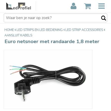
Euro netsnoer met randaarde 1,8
€4,95
meter
Incl. btw
HOME
LED STRIPS EN LED BEDIENING
LED STRIP ACCESSOIRES
AANSLUIT KABELS
Euro netsnoer met randaarde 1,8 meter