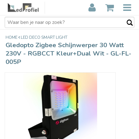
Gledopto Zigbee Schijnwerper 30 Watt
€89,90
230V - RGBCCT Kleur+Dual Wit - GL-
€97,00
Incl. btw
FL-005P
HOME
LED DECO SMART LIGHT
Gledopto Zigbee Schijnwerper 30 Watt
230V - RGBCCT Kleur+Dual Wit - GL-FL-
005P