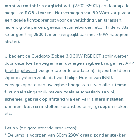
mooi warm tot fris daglicht wit
(2700-6500K) en daarbij alle
mogelijke
RGB kleuren
. Het vermogen van
30 Watt
zorgt voor
een goede lichtopbrengst voor de verlichting van terassen,
muren, grote perken, gevels, reclameborden, etc.... In de wittte
kleur geeft hij
2500 lumen
(vergelijkbaar met 250W halogeen
straler).
U bedient de Gledopto Zigbee 3.0 30W RGBCCT schijnwerper
door deze
toe te voegen aan uw eigen zigbee bridge met APP
(
niet bijgeleverd
, zie gerelateerde producten). Bijvoorbeeld een
Zigbee systeem zoals dat van Philips Hue of van INNR.
Eens gekoppeld aan uw zigbee bridge kan u van alle
slimme
fuctionaliteit
gebruik maken, zoals automatisch
aan bij
schemer
,
gebruik op afstand
via een APP,
timers
instellen,
dimmen
,
kleuren
instellen, spraakbesturing,
groepen
maken,
etc...
Let op
(zie gerelateerde producten):
* De lamp is voorzien van 60cm
230V draad zonder stekker
,