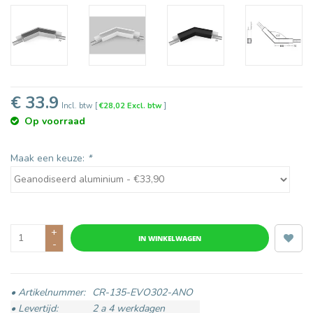
€ 33.9
Incl. btw
[
€28,02 Excl. btw
]
Op voorraad
Maak een keuze:
*
+
IN WINKELWAGEN
-
• Artikelnummer:
CR-135-EVO302-ANO
• Levertijd:
2 a 4 werkdagen