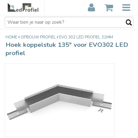
Hoek koppelstuk 135° voor EVO302
€33,90
LED profiel
Incl. btw
HOME
OPBOUW PROFIEL
EVO 302 LED PROFIEL 31MM
Hoek koppelstuk 135° voor EVO302 LED
profiel