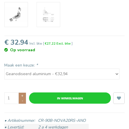
€ 32.94
Incl. btw
[
€27,22 Excl. btw
]
Op voorraad
Maak een keuze:
*
+
IN WINKELWAGEN
-
• Artikelnummer:
CR-90B-NOVA20RS-ANO
• Levertijd:
2 a 4 werkdagen