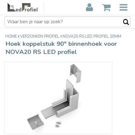
Hoek koppelstuk 90° binnenhoek
€32,94
voor NOVA20 RS LED profiel
Incl. btw
HOME
VERZONKEN PROFIEL
NOVA20 RS LED PROFIEL 20MM
Hoek koppelstuk 90° binnenhoek voor
NOVA20 RS LED profiel