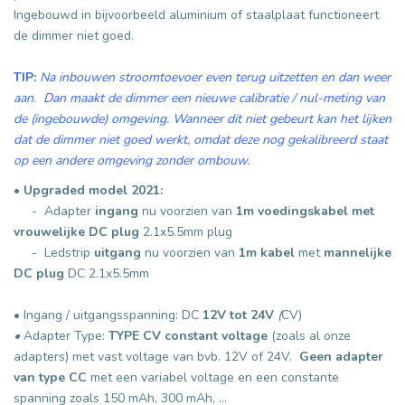
Ingebouwd in bijvoorbeeld aluminium of staalplaat functioneert
de dimmer niet goed.
TIP:
Na inbouwen stroomtoevoer even terug uitzetten en dan weer
aan. Dan maakt de dimmer een nieuwe calibratie / nul-meting van
de (ingebouwde) omgeving. Wanneer dit niet gebeurt kan het lijken
dat de dimmer niet goed werkt, omdat deze nog gekalibreerd staat
op een andere omgeving zonder ombouw.
•
Upgraded model 2021:
- Adapter
ingang
nu voorzien van
1m voedingskabel
met
vrouwelijke DC plug
2.1x5.5mm plug
- Ledstrip
uitgang
nu voorzien van
1m kabel
met
mannelijke
DC plug
DC 2.1x5.5mm
• Ingang / uitgangsspanning: DC
12V tot 24V
(
CV)
•
Adapter Type:
TYPE CV constant voltage
(zoals al onze
adapters) met vast voltage van bvb. 12V of 24V.
Geen adapter
van type CC
met een variabel voltage en een constante
spanning zoals 150 mAh, 300 mAh, ...