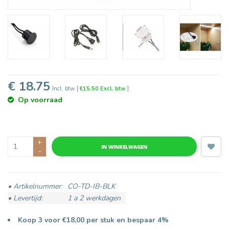
€ 18.75
Incl. btw
[
€15,50 Excl. btw
]
Op voorraad
+
IN WINKELWAGEN
-
• Artikelnummer:
CO-TD-IB-BLK
• Levertijd:
1 a 2 werkdagen
Koop 3 voor €18,00 per stuk en bespaar 4%