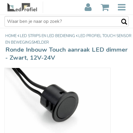
Ronde Inbouw Touch aanraak LED
€18,75
dimmer - Zwart, 12V-24V
Incl. btw
HOME
LED STRIPS EN LED BEDIENING
LED PROFIEL TOUCH SENSOR
EN BEWEGINGSMELDER
Ronde Inbouw Touch aanraak LED dimmer
- Zwart, 12V-24V