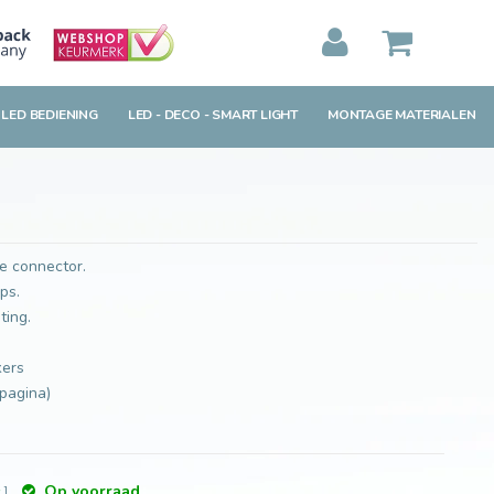
Toevoegen aan winkelwagen
MIJN WINKELWAGEN
0
Artikelen)
 LED BEDIENING
LED - DECO - SMART LIGHT
MONTAGE MATERIALEN
BEKIJKEN
BESTELLEN
e connector.
ips.
ting.
kers
 pagina)
Op voorraad
w
]