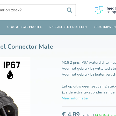
ctor Male
L
STUC & TEGEL PROFIEL
SPECIALE LED PROFIELEN
LED STRIPS EN
el Connector Male
M16 2 pins IP67 waterdichte mal
Voor het gebruik bij witte led str
Voor het gebruik bij buitenverlich
Let op dit is geen set van 2 stek
(zie de extra tekst onder aan de
Meer informatie
€ 4.89
Incl. btw
[
€4,04 Excl. bt