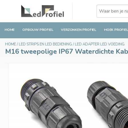
M16 tweepolige IP67 Waterdichte Kabel Conne
€4,89
Op voorraad
Incl. btw
HOME
OPBOUW PROFIEL
VERZONKEN PROFIEL
HOEK PROFIE
HOME
/
LED STRIPS EN LED BEDIENING
/
LED ADAPTER LED VOEDING
M16 tweepolige IP67 Waterdichte Kab