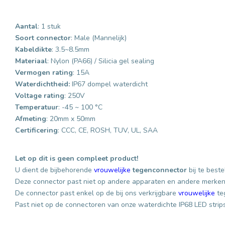
Aantal
: 1 stuk
Soort connector
: Male (Mannelijk)
Kabeldikte
: 3.5~8.5mm
Materiaal
: Nylon (PA66) / Silicia gel sealing
Vermogen rating
: 15A
Waterdichtheid:
IP67 dompel waterdicht
Voltage rating
: 250V
Temperatuur
: -45 ~ 100
°
C
Afmeting
: 20mm x 50mm
Certificering
: CCC, CE, ROSH, TUV, UL, SAA
Let op d
it is geen compleet product
!
U dient de bijbehorende
vrouwelijke
tegenconnector
bij te best
Deze connector
past niet op andere apparaten
en andere merken 
De connector
past enkel op de bij ons verkrijgbare
vrouwelijke
te
Past niet op de connectoren van onze waterdichte IP68 LED strip