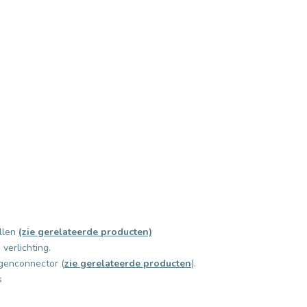
ellen
(zie gerelateerde producten)
verlichting.
genconnector
(
zie gerelateerde producten
).
s