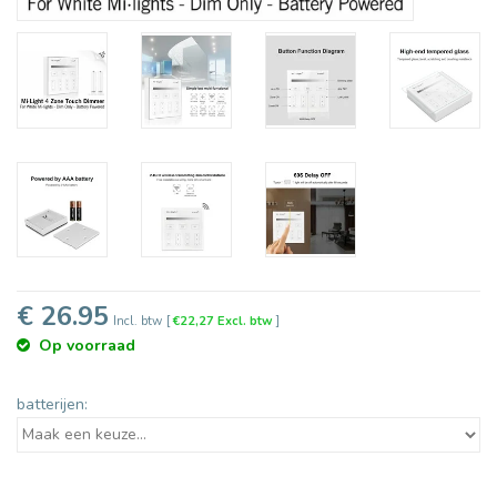
€ 26.95
Incl. btw
[
€22,27 Excl. btw
]
Op voorraad
batterijen: