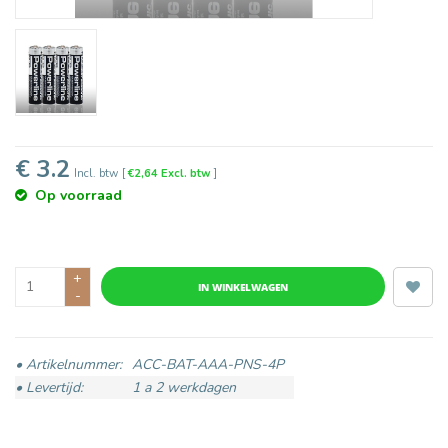
€ 3.2
Incl. btw
[
€2,64 Excl. btw
]
Op voorraad
+
IN WINKELWAGEN
-
• Artikelnummer:
ACC-BAT-AAA-PNS-4P
• Levertijd:
1 a 2 werkdagen