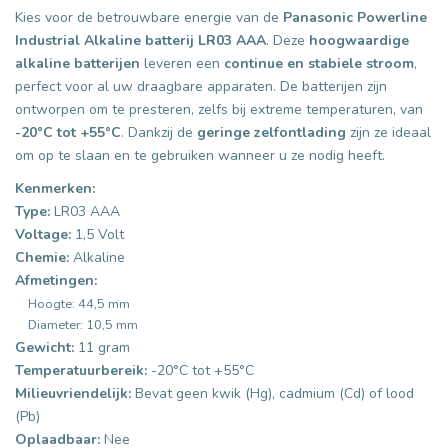
Kies voor de betrouwbare energie van de
Panasonic Powerline
Industrial Alkaline batterij LR03 AAA
. Deze
hoogwaardige
alkaline batterijen
leveren een
continue en stabiele stroom
,
perfect voor al uw draagbare apparaten. De batterijen zijn
ontworpen om te presteren, zelfs bij extreme temperaturen, van
-20°C tot +55°C
. Dankzij de
geringe zelfontlading
zijn ze ideaal
om op te slaan en te gebruiken wanneer u ze nodig heeft.
Kenmerken:
Type:
LR03 AAA
Voltage:
1,5 Volt
Chemie:
Alkaline
Afmetingen:
Hoogte: 44,5 mm
Diameter: 10,5 mm
Gewicht:
11 gram
Temperatuurbereik:
-20°C tot +55°C
Milieuvriendelijk:
Bevat geen kwik (Hg), cadmium (Cd) of lood
(Pb)
Oplaadbaar:
Nee