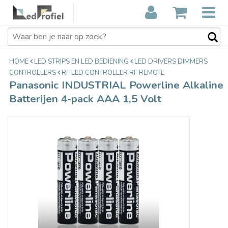
Panasonic INDUSTRIAL Powerline
€3,20
Alkaline Batterijen 4-pack AAA 1,5
Incl. btw
Volt
HOME
LED STRIPS EN LED BEDIENING
LED DRIVERS DIMMERS
CONTROLLERS
RF LED CONTROLLER RF REMOTE
Panasonic INDUSTRIAL Powerline Alkaline
Batterijen 4-pack AAA 1,5 Volt