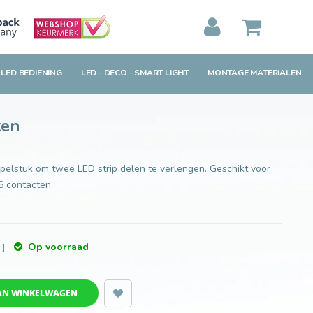
Toevoegen aan winkelwagen
MIJN WINKELWAGEN
0
Artikelen)
 LED BEDIENING
LED - DECO - SMART LIGHT
MONTAGE MATERIALEN
BEKIJKEN
BESTELLEN
ten
elstuk om twee LED strip delen te verlengen. Geschikt voor
 contacten.
Op voorraad
w
]
AN WINKELWAGEN