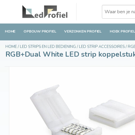
RGB+Dual White LED strip koppelstuk voor 12mm
€2,85
Op voorraad
Incl. btw
HOME
OPBOUW PROFIEL
VERZONKEN PROFIEL
HOEK PROFIE
HOME
/
LED STRIPS EN LED BEDIENING
/
LED STRIP ACCESSOIRES
/
RG
RGB+Dual White LED strip koppelstuk v