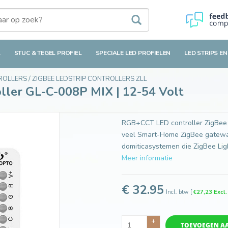
-008P MIX | 12-54 Volt
L
STUC & TEGEL PROFIEL
SPECIALE LED PROFIELEN
LED STRIPS EN
TROLLERS
/
ZIGBEE LEDSTRIP CONTROLLERS ZLL
ler GL-C-008P MIX | 12-54 Volt
RGB+CCT LED controller ZigBee
veel Smart-Home ZigBee gateway
domiticasystemen die ZigBee Lig
Meer informatie
€ 32.95
Incl. btw
[
€27,23 Excl
+
TOEVOEGEN A