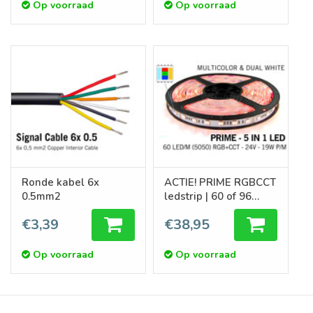
Op voorraad
Op voorraad
Ronde kabel 6x
ACTIE! PRIME RGBCCT
0.5mm2
ledstrip | 60 of 96
LED/m | 5in1 | 12 of
€3,39
€38,95
24V | 2.5 of 5m
Op voorraad
Op voorraad