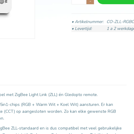
-
• Artikelnummer:
CO-ZLL-RGBC
• Levertijd:
1 a 2 werkdag
l met ZigBee Light Link (ZLL) én Gledopto remote.
 5in1-chips (RGB + Warm Wit + Koel Wit) aansturen. Er kan
ite (CCT) op aangesloten worden. Zo kan elke gewenste RGB
en.
Bee ZLL-standaard en is dus compatibel met veel gebruikelijke