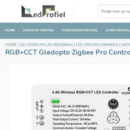
RGB+CCT Gledopto Zigbee Pro Controller GL-C
€32,95
Op voorraad
Incl. btw
HOME
OPBOUW PROFIEL
VERZONKEN PROFIEL
HOEK PROFIE
HOME
/
LED STRIPS EN LED BEDIENING
/
LED DRIVERS DIMMERS CON
RGB+CCT Gledopto Zigbee Pro Control