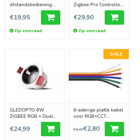
Afstandsbediening
Zigbee Pro Controller
RGB+CCT voor 6
GL-C-007P | 12-54
€19,95
€29,90
Zones
Volt
Op voorraad
Op voorraad
SALE
GLEDOPTO 6W
6-aderige platte kabel
ZIGBEE RGB + Dual
voor RGB+CCT
White Anti-Glare
ledstrips
€2,80
€24,99
Inbouwspot 220V
€3,49
Satijn Wit Pro