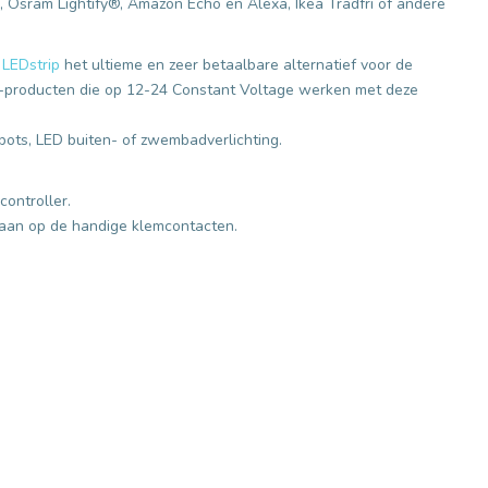
 Osram Lightify®, Amazon Echo en Alexa, Ikea Trädfri of andere
 LEDstrip
het ultieme
e
n zeer betaalbare alternatief voor de
LED-producten die op 12-24 Constant Voltage werken met deze
spots, LED buiten- of zwembadverlichting.
controller.
p aan op de handige klemcontacten.