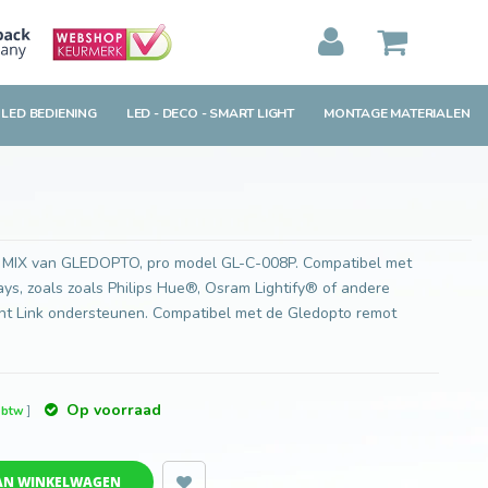
Toevoegen aan winkelwagen
MIJN WINKELWAGEN
0
Artikelen)
 LED BEDIENING
LED - DECO - SMART LIGHT
MONTAGE MATERIALEN
BEKIJKEN
BESTELLEN
 MIX van GLEDOPTO, pro model GL-C-008P. Compatibel met
s, zoals zoals Philips Hue®, Osram Lightify® of andere
ht Link ondersteunen. Compatibel met de Gledopto remot
Op voorraad
. btw
]
AN WINKELWAGEN