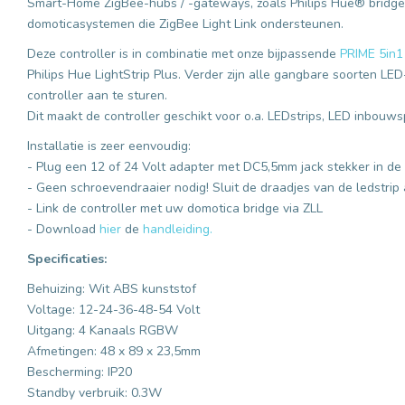
Smart-Home ZigBee-hubs / -gateways, zoals Philips Hue® bridge,
domoticasystemen die ZigBee Light Link ondersteunen.
Deze controller is in combinatie met onze bijpassende
PRIME 5in1
Philips Hue LightStrip Plus. Verder zijn alle gangbare soorten 
controller aan te sturen.
Dit maakt de controller geschikt voor o.a. LEDstrips, LED inbouw
Installatie is zeer eenvoudig:
- Plug een 12 of 24 Volt adapter met DC5,5mm jack stekker in de 
- Geen schroevendraaier nodig! Sluit de draadjes van de ledstri
- Link de controller met uw domotica bridge via ZLL
- Download
hier
de
handleiding.
Specificaties:
Behuizing: Wit ABS kunststof
Voltage: 12-24-36-48-54 Volt
Uitgang: 4 Kanaals RGBW
Afmetingen: 48 x 89 x 23,5mm
Bescherming: IP20
Standby verbruik: 0.3W