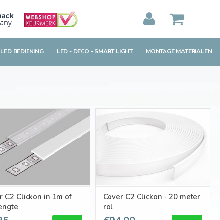
MIJN WINKELWAGEN
0
Artikelen)
 LED BEDIENING
LED - DECO - SMART LIGHT
MONTAGE MATERIALEN
BEKIJKEN
BESTELLEN
r C2 Clickon in 1m of
Cover C2 Clickon - 20 meter
engte
rol