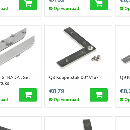
€4,99
€6,
raad
Op voorraad
Op
s STRADA , Set
Q9 Koppelstuk 90º Vlak
Q9 K
stuks
€8,79
€8,
raad
Op voorraad
Op