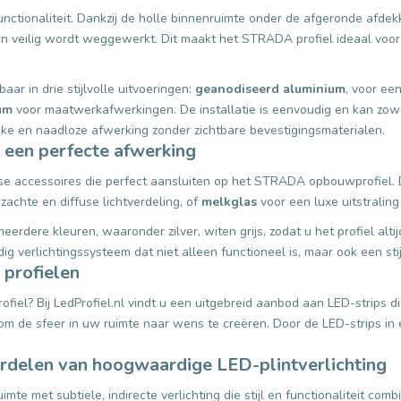
tionaliteit. Dankzij de holle binnenruimte onder de afgeronde afdekka
en veilig wordt weggewerkt. Dit maakt het STRADA profiel ideaal voor
r in drie stijlvolle uitvoeringen:
geanodiseerd aluminium
, voor ee
um
voor maatwerkafwerkingen. De installatie is eenvoudig en kan zow
e en naadloze afwerking zonder zichtbare bevestigingsmaterialen.
 een perfecte afwerking
erse accessoires die perfect aansluiten op het STRADA opbouwprofiel.
zachte en diffuse lichtverdeling, of
melkglas
voor een luxe uitstraling 
erdere kleuren, waaronder zilver, witen grijs, zodat u het profiel altij
g verlichtingssysteem dat niet alleen functioneel is, maar ook een sti
 profielen
l? Bij LedProfiel.nl vindt u een uitgebreid aanbod aan LED-strips die p
 om de sfeer in uw ruimte naar wens te creëren. Door de LED-strips in 
rdelen van hoogwaardige LED-plintverlichting
 met subtiele, indirecte verlichting die stijl en functionaliteit com