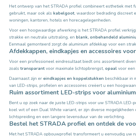
Het ontwerp van het STRADA profiel combineert esthetiek met func
gebruikt, maar ook als
kabelgoot
, waardoor bedrading discreet 
woningen, kantoren, hotels en horecagelegenheden.
Voor een hoogwaardige afwerking is het STRADA profiel verkrijgbaa
strakke en neutrale uitstraling, en
blank, onbehandeld alumini
Eenmaal gemonteerd zorgt de aluminium afdekkap voor een strakk
Afdekkappen, eindkapjes en accessoires voor
Voor een professioneel eindresultaat biedt ons assortiment div
zoals
transparant
voor maximale lichtopbrengst,
opaal
voor een 
Daarnaast zijn er
eindkapjes en koppelstukken
beschikbaar in me
van LED-strips, profielen en accessoires creëert u een hoogwaardi
Ruim assortiment LED-strips voor aluminium
Bent u op zoek naar de juiste LED-strips voor uw STRADA LED-profie
koel wit of een Dual White variant, er zijn diverse mogelijkheden
lichtspreiding en een langere levensduur van de verlichting.
Bestel het STRADA profiel en ontdek de voo
Met het STRADA opbouwprofiel transformeert u eenvoudig uw ruimte