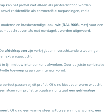
p kan het profiel niet alleen als plintverlichting worden
 zowel residentiële als commerciële toepassingen, zoals
n moderne en krasbestendige look,
wit (RAL 9003, mat)
voor een
el met schroeven als met montagekit worden uitgevoerd.
 De
afdekkappen
zijn verkrijgbaar in verschillende uitvoeringen,
en extra egaal licht.
d in lijn met uw interieur kunt afwerken. Door de juiste combinatie
jlvolle toevoeging aan uw interieur vormt.
erfect passen bij dit profiel. Of u nu kiest voor warm wit licht,
een aluminium profiel te plaatsen, ontstaat een gelijkmatige
bineert. Of u nu een warme sfeer wilt creëren in uw woning, een