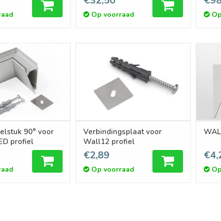
€32,50
€98
raad
Op voorraad
Op
elstuk 90° voor
Verbindingsplaat voor
WALL
D profiel
Wall12 profiel
€2,89
€4,
raad
Op voorraad
Op