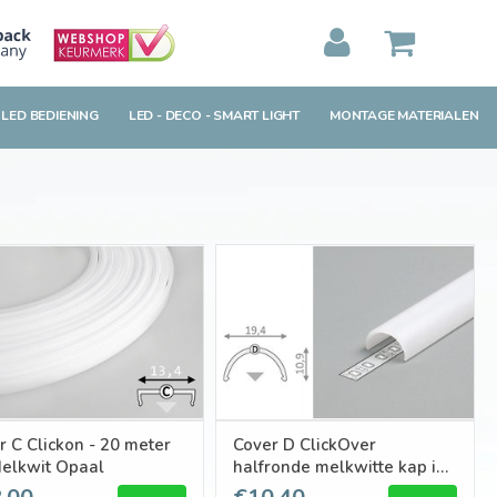
MIJN WINKELWAGEN
0
Artikelen)
 LED BEDIENING
LED - DECO - SMART LIGHT
MONTAGE MATERIALEN
BEKIJKEN
BESTELLEN
r C Clickon - 20 meter
Cover D ClickOver
Melkwit Opaal
halfronde melkwitte kap in
1m of 2m lengte