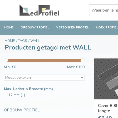
HOME
OPBOUW PROFIEL
VERZONKEN PROFIEL
HOEK PROFIE
HOME
/
TAGS
/
WALL
Producten getagd met WALL
Min: €
0
Max: €
100
Max. Ledstrip Breedte (mm)
12 mm
(1)
Cover B Sl
OPBOUW PROFIEL
lengte