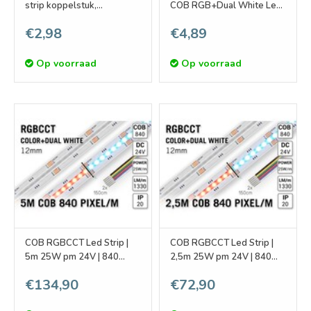
strip koppelstuk,
COB RGB+Dual White Led
soldeervrij. Voor 12mm
Strips | Soldeervrij
€2,98
€4,89
ledstrips
Op voorraad
Op voorraad
COB RGBCCT Led Strip |
COB RGBCCT Led Strip |
5m 25W pm 24V | 840
2,5m 25W pm 24V | 840
pixels pm - Losse Strip
pixels pm - Losse Strip
€134,90
€72,90