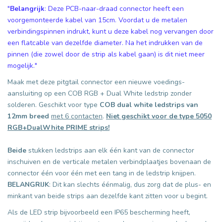
"
Belangrijk
: Deze PCB-naar-draad connector heeft een
voorgemonteerde kabel van 15cm. Voordat u de metalen
verbindingspinnen indrukt, kunt u deze kabel nog vervangen door
een flatcable van dezelfde diameter. Na het indrukken van de
pinnen (die zowel door de strip als kabel gaan) is dit niet meer
mogelijk."
Maak met deze pitgtail connector een nieuwe voedings-
aansluiting op een COB RGB + Dual White ledstrip zonder
solderen. Geschikt voor type
COB dual white ledstrips van
12mm breed
met 6 contacten
.
Niet geschikt voor de type 5050
RGB+DualWhite PRIME strips!
Beide
stukken ledstrips aan elk één kant van de connector
inschuiven en de verticale metalen verbindplaatjes bovenaan de
connector één voor één met een tang in de ledstrip knijpen.
BELANGRIJK
: Dit kan slechts éénmalig, dus zorg dat de plus- en
minkant van beide strips aan dezelfde kant zitten voor u begint.
Als de LED strip bijvoorbeeld een IP65 bescherming heeft,