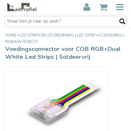
Voedingsconnector voor COB
€4,59
RGB+Dual White Led Strips |
Incl. btw
Soldeervrij
HOME
LED STRIPS EN LED BEDIENING
LED STRIP ACCESSOIRES
RGBWW RGBCCT
Voedingsconnector voor COB RGB+Dual
White Led Strips | Soldeervrij