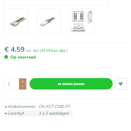
€ 4.59
Incl. btw
[
€3,79 Excl. btw
]
Op voorraad
+
IN WINKELWAGEN
-
• Artikelnummer:
CN-FCT-COB-PT
• Levertijd:
1 a 2 werkdagen