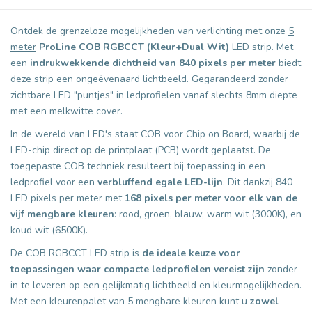
Ontdek de grenzeloze mogelijkheden van verlichting met onze
5
meter
ProLine COB RGBCCT (Kleur+Dual Wit)
LED strip. Met
een
indrukwekkende dichtheid van 840 pixels per meter
biedt
deze strip een ongeëvenaard lichtbeeld. Gegarandeerd zonder
zichtbare LED "puntjes" in ledprofielen vanaf slechts 8mm diepte
met een melkwitte cover.
In de wereld van LED's staat COB voor Chip on Board, waarbij de
LED-chip direct op de printplaat (PCB) wordt geplaatst. De
toegepaste COB techniek resulteert bij toepassing in een
ledprofiel voor een
verbluffend egale LED-lijn
. Dit dankzij 840
LED pixels per meter met
168 pixels per meter voor elk van de
vijf mengbare kleuren
: rood, groen, blauw, warm wit (3000K), en
koud wit (6500K).
De COB RGBCCT LED strip is
de ideale keuze voor
toepassingen waar compacte ledprofielen vereist zijn
zonder
in te leveren op een gelijkmatig lichtbeeld en kleurmogelijkheden.
Met een kleurenpalet van 5 mengbare kleuren kunt u
zowel