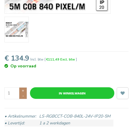
€ 134.9
Incl. btw
[
€111,49 Excl. btw
]
Op voorraad
+
IN WINKELWAGEN
-
• Artikelnummer:
LS-RGBCCT-COB-840L-24V-IP20-5M
• Levertijd:
1 a 2 werkdagen