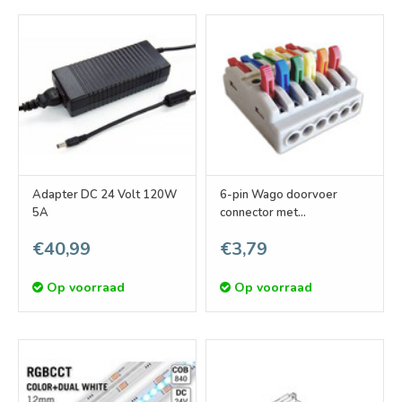
Adapter DC 24 Volt 120W
6-pin Wago doorvoer
5A
connector met
klemcontacten. Geschikt
€40,99
€3,79
voor kabels van 0,08-4mm²
Op voorraad
Op voorraad