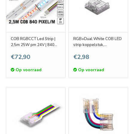
COB RGBCCT Led Strip |
RGB+Dual White COB LED
2,5m 25W pm 24V | 840
strip koppelstuk,
pixels pm - Losse Strip
soldeervrij. Voor 12mm
€72,90
€2,98
ledstrips
Op voorraad
Op voorraad