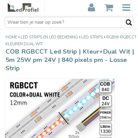
COB RGBCCT Led Strip | Kleur+Dual
€134,90
Wit | 5m 25W pm 24V | 840 pixels pm
Incl. btw
- Losse Strip
HOME
LED STRIPS EN LED BEDIENING
LED STRIPS
RGBW RGBCCT
KLEUREN DUAL WIT
COB RGBCCT Led Strip | Kleur+Dual Wit |
5m 25W pm 24V | 840 pixels pm - Losse
Strip