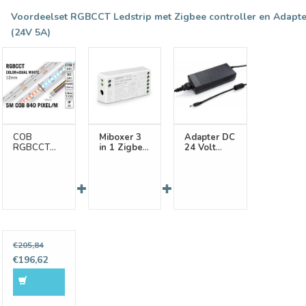
Voordeelset RGBCCT Ledstrip met Zigbee controller en Adapte
(24V 5A)
COB
Miboxer 3
Adapter DC
RGBCCT
in 1 Zigbee
24 Volt
Led Strip |
3.0 + RF
120W 5A
Kleur+Dual
2.4G
Wit | 5m
RGB/RGBW/RGB+CCT
25W pm
Dimmer
24V | 840
Controller
pixels pm -
Losse Strip
Bestel
€205,84
samen met
€196,62
5% Korting