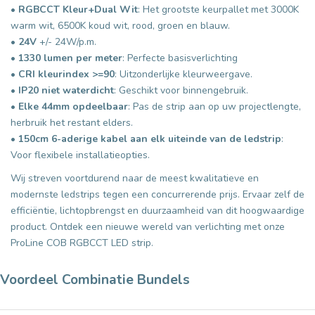
•
RGBCCT Kleur+Dual Wit
: Het grootste keurpallet met 3000K
warm wit, 6500K koud wit, rood, groen en blauw.
•
24V
+/- 24W/p.m.
•
1330 lumen per meter
: Perfecte basisverlichting
•
CRI kleurindex >=90
: Uitzonderlijke kleurweergave.
•
IP20 niet waterdicht
: Geschikt voor binnengebruik.
•
Elke 44mm opdeelbaar
: Pas de strip aan op uw projectlengte,
herbruik het restant elders.
•
150cm 6-aderige kabel aan elk uiteinde van de ledstrip
:
Voor flexibele installatieopties.
Wij streven voortdurend naar de meest kwalitatieve en
modernste ledstrips tegen een concurrerende prijs. Ervaar zelf de
efficiëntie, lichtopbrengst en duurzaamheid van dit hoogwaardige
product. Ontdek een nieuwe wereld van verlichting met onze
ProLine COB RGBCCT LED strip.
Voordeel Combinatie Bundels