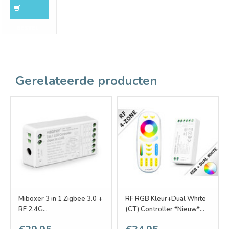
6% Korting
BESTEL
Gerelateerde producten
Miboxer 3 in 1 Zigbee 3.0 +
RF RGB Kleur+Dual White
RF 2.4G
(CT) Controller *Nieuw*
RGB/RGBW/RGB+CCT
met RF afstandsbediening |