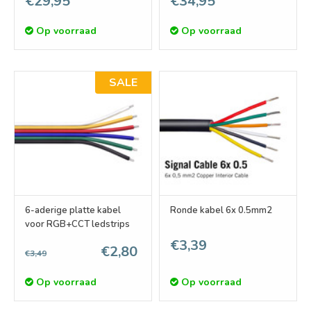
€29,95
€34,95
Dimmer Controller
12-24 Volt 12A
Op voorraad
Op voorraad
SALE
6-aderige platte kabel
Ronde kabel 6x 0.5mm2
voor RGB+CCT ledstrips
€3,39
€2,80
€3,49
Op voorraad
Op voorraad