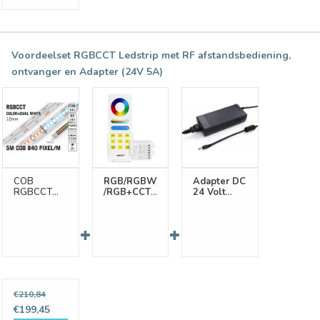
BESTEL
Voordeelset RGBCCT Ledstrip met RF afstandsbediening,
ontvanger en Adapter (24V 5A)
COB
RGB/RGBWW
Adapter DC
RGBCCT
/RGB+CCT
24 Volt
Led Strip |
1-zone
120W 5A
Kleur+Dual
Controller
Wit | 5m
*Nieuw*
25W pm
met RF
24V | 840
afstandsbediening15
pixels pm -
Ampère
Losse Strip
Bestel
€210,84
samen met
€199,45