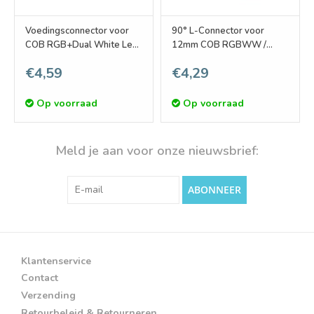
Voedingsconnector voor
90° L-Connector voor
COB RGB+Dual White Led
12mm COB RGBWW /
Strips | Soldeervrij
RGBCCT Led Strips | 6
€4,59
€4,29
Contacten | Soldeervrij
Op voorraad
Op voorraad
Meld je aan voor onze nieuwsbrief:
ABONNEER
Klantenservice
Contact
Verzending
Retourbeleid & Retourneren