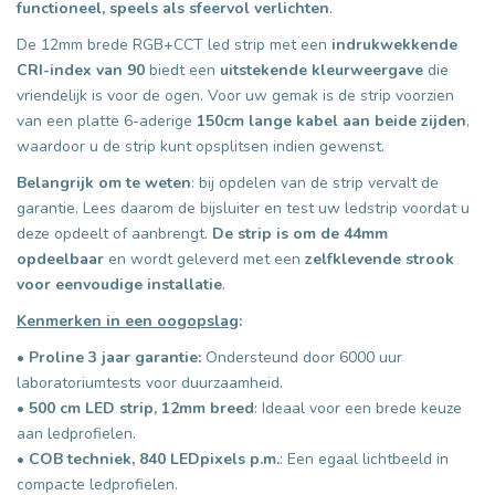
functioneel, speels als sfeervol verlichten
.
De 12mm brede RGB+CCT led strip met een
indrukwekkende
CRI-index van 90
biedt een
uitstekende kleurweergave
die
vriendelijk is voor de ogen. Voor uw gemak is de strip voorzien
van een platte 6-aderige
150cm lange kabel aan beide zijden
,
waardoor u de strip kunt opsplitsen indien gewenst.
Belangrijk om te weten
: bij opdelen van de strip vervalt de
garantie. Lees daarom de bijsluiter en test uw ledstrip voordat u
deze opdeelt of aanbrengt.
De strip is om de 44mm
opdeelbaar
en wordt geleverd met een
zelfklevende strook
voor eenvoudige installatie
.
Kenmerken in een oogopslag
:
•
Proline 3 jaar garantie:
Ondersteund door 6000 uur
laboratoriumtests voor duurzaamheid.
•
500 cm LED strip, 12mm breed
: Ideaal voor een brede keuze
aan ledprofielen.
•
COB techniek, 840 LEDpixels p.m.
: Een egaal lichtbeeld in
compacte ledprofielen.