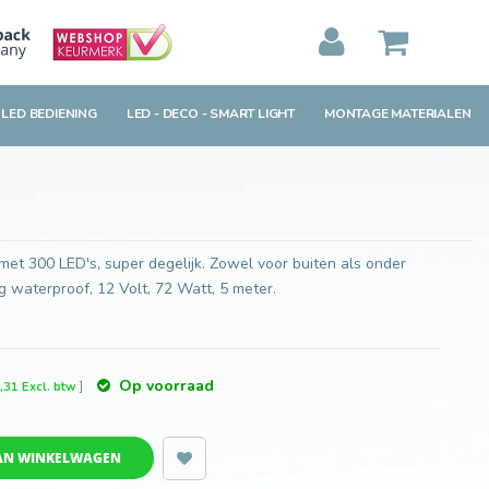
Toevoegen aan winkelwagen
MIJN WINKELWAGEN
0
Artikelen)
 LED BEDIENING
LED - DECO - SMART LIGHT
MONTAGE MATERIALEN
BEKIJKEN
BESTELLEN
et 300 LED's, super degelijk. Zowel voor buiten als onder
g waterproof, 12 Volt, 72 Watt, 5 meter.
Op voorraad
,31 Excl. btw
]
AN WINKELWAGEN