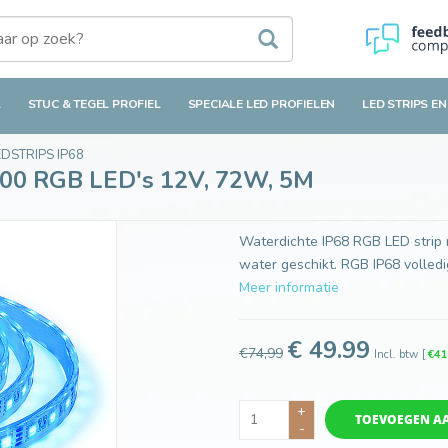
LED's 12V, 72W, 5M
L
STUC & TEGEL PROFIEL
SPECIALE LED PROFIELEN
LED STRIPS EN
DSTRIPS IP68
300 RGB LED's 12V, 72W, 5M
Waterdichte IP68 RGB LED strip m
water geschikt. RGB IP68 volledi
Meer informatie
€ 49.99
€74,99
Incl. btw
[
€41
+
TOEVOEGEN A
-