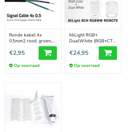
Ronde kabel 4x
MiLight RGB+
0.5mm2 rood, groen,
DualWhite (RGB+CT)
zwart, geel/groen
hand
€2,95
€24,95
afstandsbediening, 8-
zones, RF, 2xAAA
Op voorraad
Op voorraad