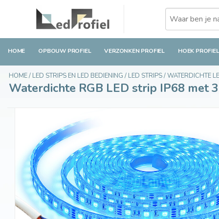
Waterdichte RGB LED strip IP68 met 300 RGB 
€49,99
€74,99
Op voorraad
Incl. btw
HOME
OPBOUW PROFIEL
VERZONKEN PROFIEL
HOEK PROFIE
HOME
/
LED STRIPS EN LED BEDIENING
/
LED STRIPS
/
WATERDICHTE LE
Waterdichte RGB LED strip IP68 met 