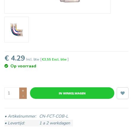
€ 4.29
Incl. btw
[
€3,55 Excl. btw
]
Op voorraad
+
IN WINKELWAGEN
-
• Artikelnummer:
CN-FCT-COB-L
• Levertijd:
1 a 2 werkdagen