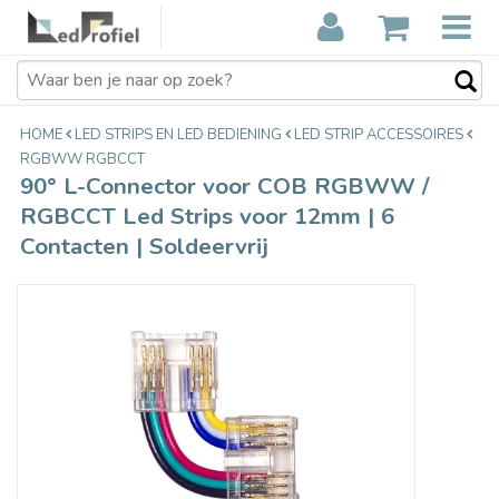
90° L-Connector voor COB RGBWW
€4,29
/ RGBCCT Led Strips voor 12mm | 6
Incl. btw
Contacten | Soldeervrij
HOME
LED STRIPS EN LED BEDIENING
LED STRIP ACCESSOIRES
RGBWW RGBCCT
90° L-Connector voor COB RGBWW /
RGBCCT Led Strips voor 12mm | 6
Contacten | Soldeervrij