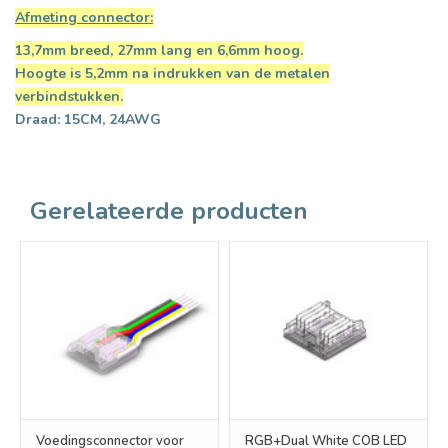
Afmeting connector:
13,7mm breed, 27mm lang en 6,6mm hoog.
Hoogte is 5,2mm na indrukken van de metalen
verbindstukken.
Draad: 15CM, 24AWG
Gerelateerde producten
Voedingsconnector voor
RGB+Dual White COB LED