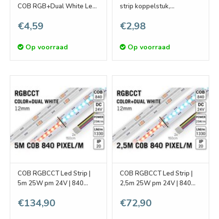
COB RGB+Dual White Led
strip koppelstuk,
Strips | Soldeervrij
soldeervrij. Voor 12mm
€4,59
€2,98
ledstrips
Op voorraad
Op voorraad
COB RGBCCT Led Strip |
COB RGBCCT Led Strip |
5m 25W pm 24V | 840
2,5m 25W pm 24V | 840
pixels pm - Losse Strip
pixels pm - Losse Strip
€134,90
€72,90