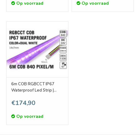
Op voorraad
Op voorraad
6m COB RGBCCT IP67
Waterproof Led Strip |
25W pm 24V | 840 pixels
€174,90
pm - Losse Strip
Op voorraad