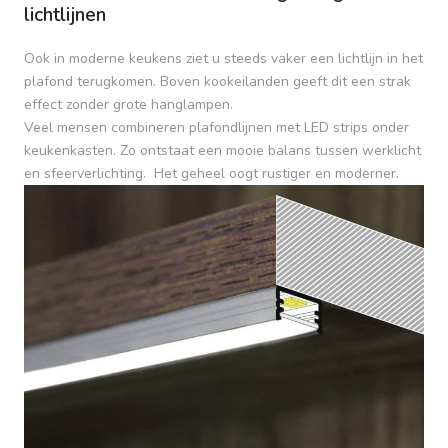
lichtlijnen
Ook in moderne keukens ziet u steeds vaker een lichtlijn in het
plafond terugkomen. Boven kookeilanden geeft dit een strak
effect zonder grote hanglampen.
Veel mensen combineren plafondlijnen met LED strips onder
keukenkasten. Zo ontstaat een mooie balans tussen werklicht
en sfeerverlichting. Het geheel oogt rustiger en moderner.