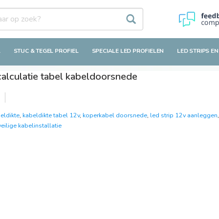
L
STUC & TEGEL PROFIEL
SPECIALE LED PROFIELEN
LED STRIPS EN
calculatie tabel kabeldoorsnede
eldikte
,
kabeldikte tabel 12v
,
koperkabel doorsnede
,
led strip 12v aanleggen
veilige kabelinstallatie