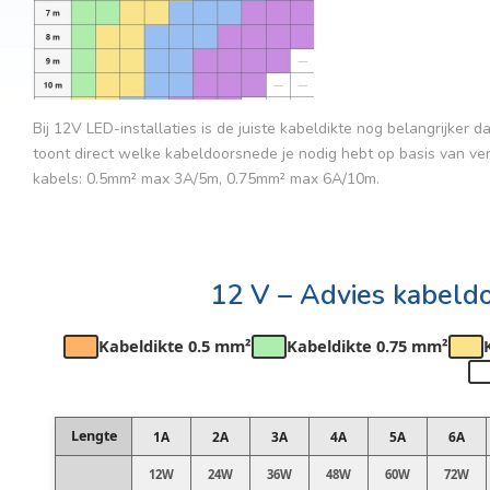
Bij 12V LED-installaties is de juiste kabeldikte nog belangrijke
toont direct welke kabeldoorsnede je nodig hebt op basis van ve
kabels: 0.5mm² max 3A/5m, 0.75mm² max 6A/10m.
12 V – Advies kabeld
Kabeldikte 0.5 mm²
Kabeldikte 0.75 mm²
Lengte
1A
2A
3A
4A
5A
6A
12W
24W
36W
48W
60W
72W