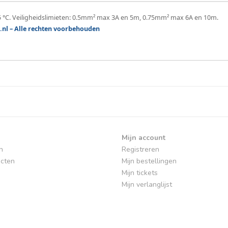
 °C. Veiligheidslimieten: 0.5mm² max 3A en 5m, 0.75mm² max 6A en 10m.
.nl – Alle rechten voorbehouden
Mijn account
n
Registreren
cten
Mijn bestellingen
Mijn tickets
Mijn verlanglijst