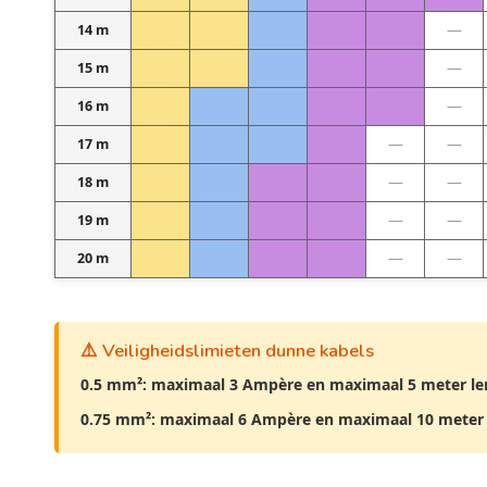
—
14 m
—
15 m
—
16 m
—
—
17 m
—
—
18 m
—
—
19 m
—
—
20 m
⚠️ Veiligheidslimieten dunne kabels
0.5 mm²: maximaal 3 Ampère en maximaal 5 meter le
0.75 mm²: maximaal 6 Ampère en maximaal 10 meter 