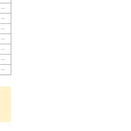
—
—
—
—
—
—
—