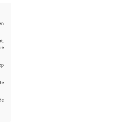
en
t.
ie
op
te
de