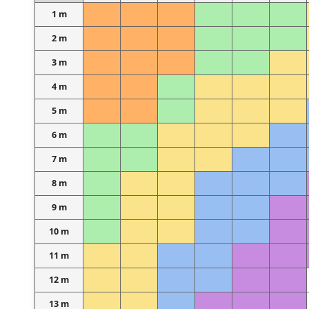
1 m
2 m
3 m
4 m
5 m
6 m
7 m
8 m
9 m
10 m
11 m
12 m
13 m