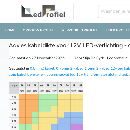
HOME
OPBOUW PROFIEL
VERZONKEN PROFIEL
HOEK PROFIE
Advies kabeldikte voor 12V LED-verlichting - 
Geplaatst op
27 November 2025
Door Stijn De Ryck - Ledprofiel.nl
Geplaatst in
0.5mm2 kabel
,
0.75mm2 kabel
,
1.5mm2 kabel
,
12v led kab
strip kabel berekenen
,
spanningsval led 12v
,
transformator afstand led
,