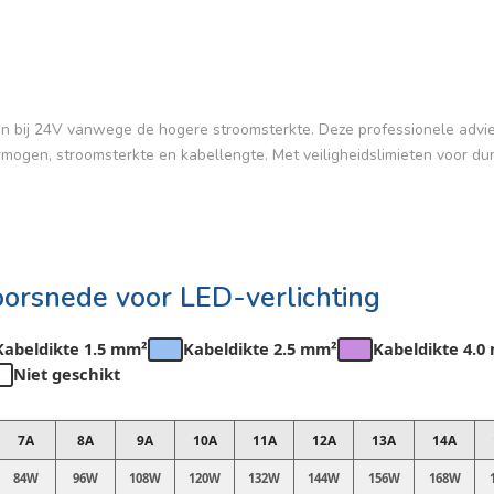
r dan bij 24V vanwege de hogere stroomsterkte. Deze professionele advi
rmogen, stroomsterkte en kabellengte. Met veiligheidslimieten voor d
oorsnede voor LED-verlichting
Kabeldikte 1.5 mm²
Kabeldikte 2.5 mm²
Kabeldikte 4.0
Niet geschikt
7A
8A
9A
10A
11A
12A
13A
14A
84W
96W
108W
120W
132W
144W
156W
168W