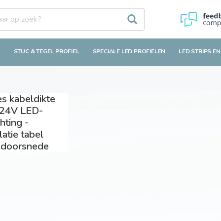
L
STUC & TEGEL PROFIEL
SPECIALE LED PROFIELEN
LED STRIPS EN
s kabeldikte
 24V LED-
chting -
latie tabel
ldoorsnede