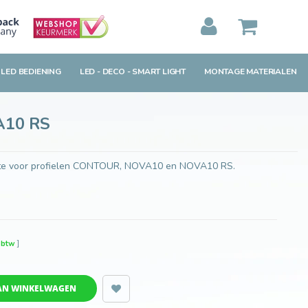
Toevoegen aan winkelwagen
MIJN WINKELWAGEN
0
Artikelen)
 LED BEDIENING
LED - DECO - SMART LIGHT
MONTAGE MATERIALEN
BEKIJKEN
BESTELLEN
A10 RS
gte voor profielen CONTOUR, NOVA10 en NOVA10 RS.
. btw
]
AN WINKELWAGEN