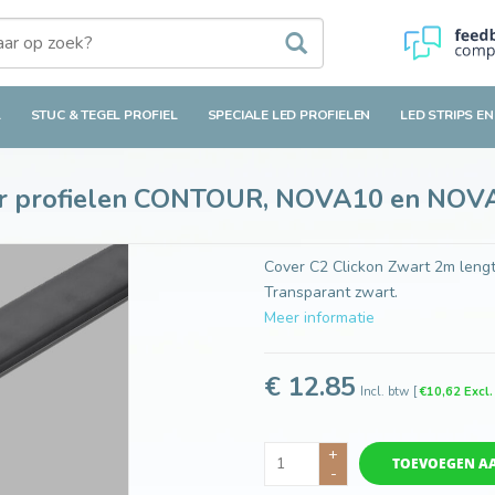
fielen CONTOUR, NOVA10 en NOVA10 RS
L
STUC & TEGEL PROFIEL
SPECIALE LED PROFIELEN
LED STRIPS EN
oor profielen CONTOUR, NOVA10 en NOV
Cover C2 Clickon Zwart 2m len
Transparant zwart.
Meer informatie
€ 12.85
Incl. btw
[
€10,62 Excl
+
TOEVOEGEN A
-