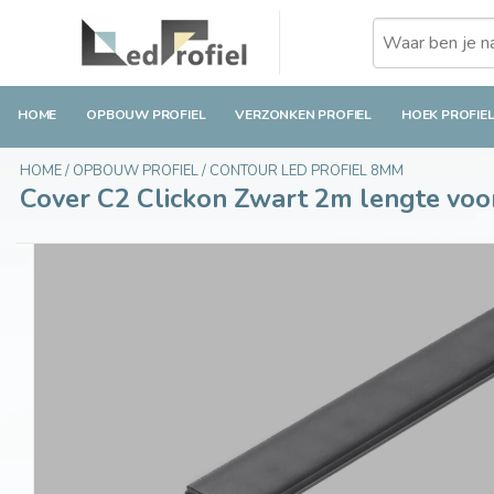
Cover C2 Clickon Zwart 2m lengte voor pro
€12,85
Incl. btw
HOME
OPBOUW PROFIEL
VERZONKEN PROFIEL
HOEK PROFIE
HOME
/
OPBOUW PROFIEL
/
CONTOUR LED PROFIEL 8MM
Cover C2 Clickon Zwart 2m lengte v