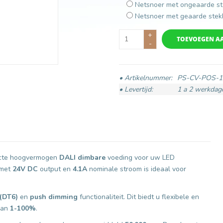
Netsnoer met ongeaarde st
Netsnoer met geaarde stek
+
TOEVOEGEN A
-
• Artikelnummer:
PS-CV-POS-1
• Levertijd:
1 a 2 werkdag
acte hoogvermogen
DALI dimbare
voeding voor uw LED
 met
24V DC
output en
4.1A
nominale stroom is ideaal voor
(DT6)
en
push dimming
functionaliteit. Dit biedt u flexibele en
 van
1-100%
.