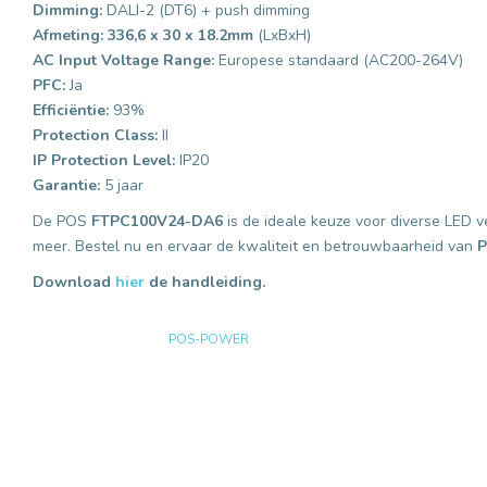
Dimming:
DALI-2 (DT6) + push dimming
Afmeting: 336,6 x 30 x 18.2mm
(LxBxH)
AC Input Voltage Range:
Europese standaard (AC200-264V)
PFC:
Ja
Efficiëntie:
93%
Protection Class:
II
IP Protection Level:
IP20
Garantie:
5 jaar
De POS
FTPC100V24-DA6
is de ideale keuze voor diverse LED 
meer. Bestel nu en ervaar de kwaliteit en betrouwbaarheid van
Download
hier
de handleiding.
POS-POWER