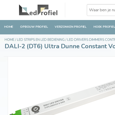
DALI-2 (DT6) Ultra Dunne Constant Voltage Vo
€79,49
Op voorraad
Incl. btw
HOME
OPBOUW PROFIEL
VERZONKEN PROFIEL
HOEK PROFIE
HOME
/
LED STRIPS EN LED BEDIENING
/
LED DRIVERS DIMMERS CON
DALI-2 (DT6) Ultra Dunne Constant V