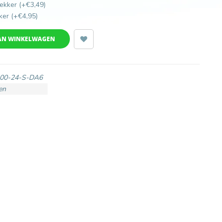
ekker (+€3,49)
ker (+€4,95)
AN WINKELWAGEN
00-24-S-DA6
en