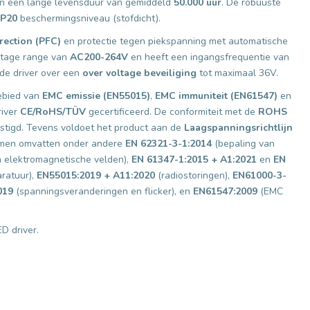
 een lange levensduur van gemiddeld
50.000 uur
. De robuuste
IP20
beschermingsniveau (stofdicht).
ection (PFC)
en protectie tegen piekspanning met automatische
oltage range van
AC200-264V
en heeft een ingangsfrequentie van
t de driver over een
over voltage beveiliging
tot maximaal 36V.
ebied van
EMC emissie (EN55015)
,
EMC immuniteit (EN61547)
en
river
CE/RoHS/TÜV
gecertificeerd. De conformiteit met de
ROHS
tigd. Tevens voldoet het product aan de
Laagspanningsrichtlijn
rmen omvatten onder andere
EN 62321-3-1:2014
(bepaling van
n elektromagnetische velden),
EN 61347-1:2015 + A1:2021
en
EN
ratuur),
EN55015:2019 + A11:2020
(radiostoringen),
EN61000-3-
019
(spanningsveranderingen en flicker), en
EN61547:2009
(EMC
D driver.