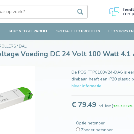
eding DC 24 Volt 100 Watt 4.1 Ampère met PFC control
L
STUC & TEGEL PROFIEL
SPECIALE LED PROFIELEN
LED STRIPS EN
TROLLERS
/
DALI
oltage Voeding DC 24 Volt 100 Watt 4.1
De POS FTPC100V24-DA6 is een 2
dimbaar, heeft een IP20 plastic b
Meer informatie
€ 79.49
Incl. btw
[
€65,69 Excl
Optie netsnoer:
Zonder netsnoer