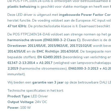
De POS FTPC100V24-DA6 is ontworpen voor betrouwbaarheid en
plastic behuizing
is geschikt voor vlakke montage en heeft een
Deze LED driver is uitgerust met
ingebouwde Power Factor Corr
herstel functie. De voeding voldoet aan de Europese AC input v
47 tot 63Hz
. De protectie/isolatie klasse is II. Daarnaast beschik
De POS FTPC240V24-DA6 voldoet aan strenge normen op het g
harmonische stroom (EN61000-3-2 Class C)
. Bovendien is de d
Directieven 2011/65/UE, 2015/863/UE, 2017/2102/UE
wordt beves
2014/35/UE
en de
EMC Richtlijn 2014/30/UE
. De toegepaste no
bepaalde stoffen),
EN 62493:2015
(beoordeling van verlichting e
61347-2-13:2014 + A1:2017
(veiligheid van lampvoorschakelappa
2:2019
(harmonische stroomemissies),
EN61000-3-3:2013 + A1:2
immuniteit).
Wij bieden een
garantie van 3 jaar
op deze betrouwbare DALI LE
Technische specificaties in het kort:
Product Type:
LED Driver
Output Voltage:
24V DC
Power:
100 W