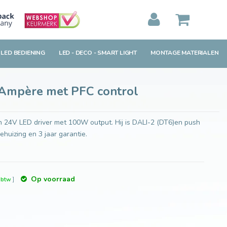
Toevoegen aan winkelwagen
MIJN WINKELWAGEN
0
Artikelen)
 LED BEDIENING
LED - DECO - SMART LIGHT
MONTAGE MATERIALEN
BEKIJKEN
BESTELLEN
 Ampère met PFC control
4V LED driver met 100W output. Hij is DALI-2 (DT6)en push
ehuizing en 3 jaar garantie.
Op voorraad
. btw
]