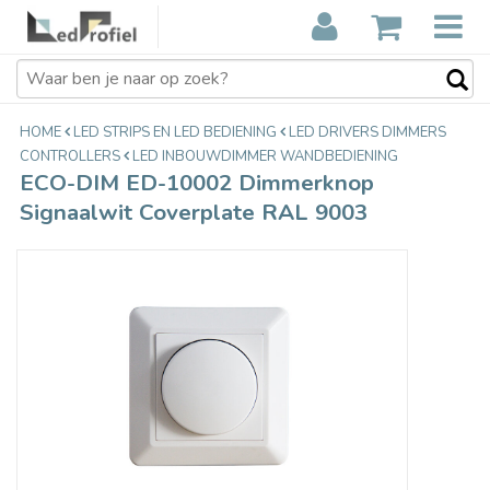
ECO-DIM ED-10002 Dimmerknop
€9,95
Signaalwit Coverplate RAL 9003
Incl. btw
HOME
LED STRIPS EN LED BEDIENING
LED DRIVERS DIMMERS
CONTROLLERS
LED INBOUWDIMMER WANDBEDIENING
ECO-DIM ED-10002 Dimmerknop
Signaalwit Coverplate RAL 9003