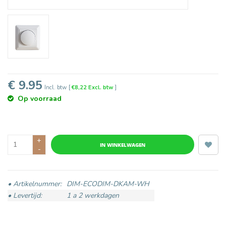
€ 9.95
Incl. btw
[
€8,22 Excl. btw
]
Op voorraad
+
IN WINKELWAGEN
-
• Artikelnummer:
DIM-ECODIM-DKAM-WH
• Levertijd:
1 a 2 werkdagen