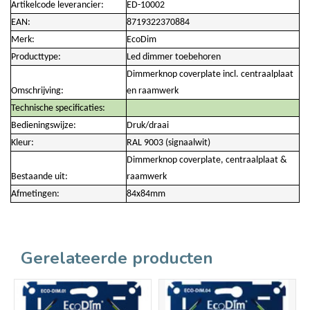
Artikelcode leverancier:
ED-10002
EAN:
8719322370884
Merk:
EcoDim
Producttype:
Led dimmer toebehoren
Dimmerknop coverplate incl. centraalplaat
Omschrijving:
en raamwerk
Technische specificaties:
Bedieningswijze:
Druk/draai
Kleur:
RAL 9003 (signaalwit)
Dimmerknop coverplate, centraalplaat &
Bestaande uit:
raamwerk
Afmetingen:
84x84mm
Gerelateerde producten